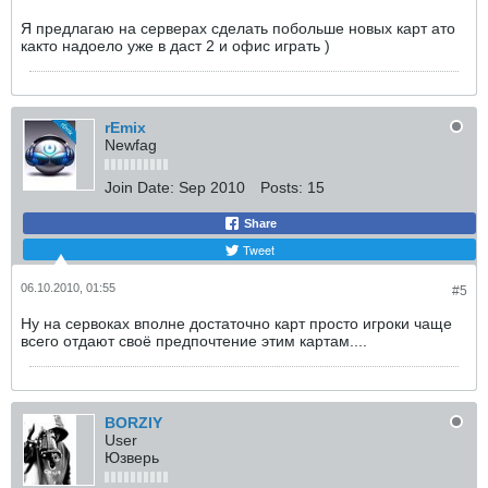
Я предлагаю на серверах сделать побольше новых карт ато
както надоело уже в даст 2 и офис играть )
rEmix
Newfag
Join Date:
Sep 2010
Posts:
15
Share
Tweet
06.10.2010, 01:55
#5
Ну на сервоках вполне достаточно карт просто игроки чаще
всего отдают своё предпочтение этим картам....
BORZIY
User
Юзверь