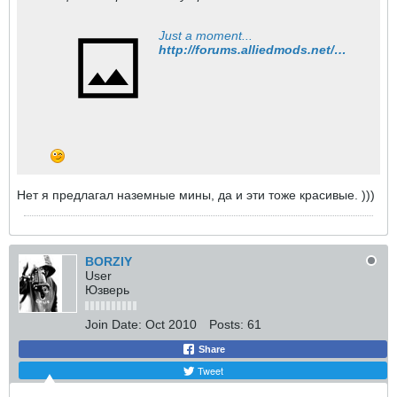
Just a moment...
http://forums.alliedmods.net/showthread.php?t=72615
Нет я предлагал наземные мины, да и эти тоже красивые. )))
BORZIY
User
Юзверь
Join Date:
Oct 2010
Posts:
61
Share
Tweet