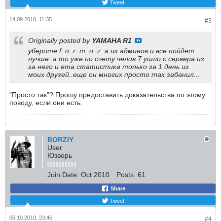
Tweet
14.09.2010, 11:35
#3
Originally posted by
YAMAHA R1
уберите f_o_r_m_o_z_a из админов и все пойдет
лучше..а то уже по счету челов 7 ушло с сервера из
за него и ета статистика только за 1 день из
моих друзей..еще он многих просто так забанил...
"Просто так"? Прошу предоставить доказательства по этому
поводу, если они есть.
BORZIY
User
Юзверь
Join Date:
Oct 2010
Posts:
61
Share
Tweet
05.10.2010, 23:45
#4