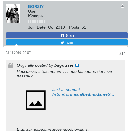
BORZIY
User
Юзверь
Join Date:
Oct 2010
Posts:
61
Share
Tweet
08.11.2010, 20:07
#14
Originally posted by
bagouser
Насколько я Вас понял, вы предлагаете данный
плагин?
Just a moment...
http://forums.alliedmods.net/showthread.php?t=70782
Еще как вариант могу предложить.