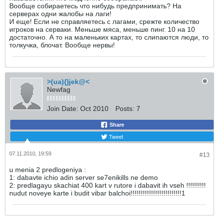
Вообще собираетесь что нибудь предпринимать? На
серверах одни жалобы на лаги!
И еще! Если не справляетесь с лагами, срежте количество
игроков на серваки. Меньше мяса, меньше пинг. 10 на 10
достаточно. А то на маленьких картах, то слипаются люди, то
толкучка, блочат. Вообще нервы!
>(ua){}jek@<
Newfag
Join Date:
Oct 2010
Posts:
7
Share
Tweet
07.11.2010, 19:59
#13
u menia 2 predlogeniya :
1: dabavte ichio adin server se7enikills ne demo
2: predlagayu skachiat 400 kart v rutore i dabavit ih vseh !!!!!!!!!!
nudut noveye karte i budit vibar balchoi!!!!!!!!!!!!!!!!!!!!!!!!!!1