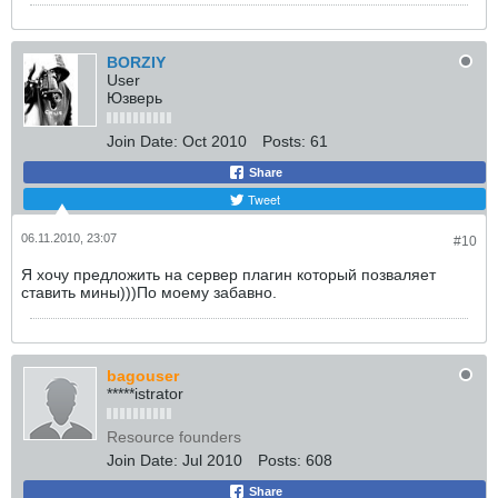
BORZIY
User
Юзверь
Join Date:
Oct 2010
Posts:
61
Share
Tweet
06.11.2010, 23:07
#10
Я хочу предложить на сервер плагин который позваляет
ставить мины)))По моему забавно.
bagouser
*****istrator
Resource founders
Join Date:
Jul 2010
Posts:
608
Share