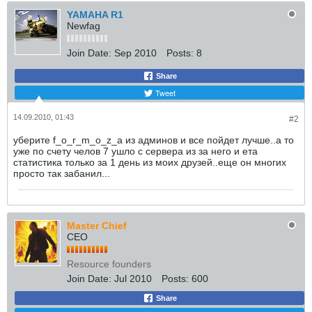
YAMAHA R1
Newfag
Join Date:
Sep 2010
Posts:
8
Share
Tweet
14.09.2010, 01:43
#2
уберите f_o_r_m_o_z_a из админов и все пойдет лучше..а то
уже по счету челов 7 ушло с сервера из за него и ета
статистика только за 1 день из моих друзей..еще он многих
просто так забанил...
Master Chief
CEO
Resource founders
Join Date:
Jul 2010
Posts:
600
Share