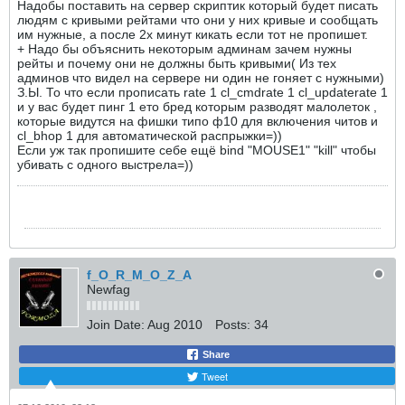
Надобы поставить на сервер скриптик который будет писать
людям с кривыми рейтами что они у них кривые и сообщать
им нужные, а после 2х минут кикать если тот не пропишет.
+ Надо бы объяснить некоторым админам зачем нужны
рейты и почему они не должны быть кривыми( Из тех
админов что видел на сервере ни один не гоняет с нужными)
З.Ы. То что если прописать rate 1 cl_cmdrate 1 cl_updaterate 1
и у вас будет пинг 1 ето бред которым разводят малолеток ,
которые видутся на фишки типо ф10 для включения читов и
cl_bhop 1 для автоматической распрыжки=))
Если уж так пропишите себе ещё bind "MOUSE1" "kill" чтобы
убивать с одного выстрела=))
f_O_R_M_O_Z_A
Newfag
Join Date:
Aug 2010
Posts:
34
Share
Tweet