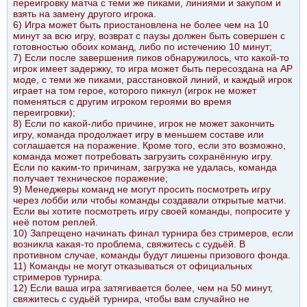
переигровку матча с теми же пиками, линиями и закупом и
взять на замену другого игрока.
6) Игра может быть приостановлена не более чем на 10
минут за всю игру, возврат с паузы должен быть совершен с
готовностью обоих команд, либо по истечению 10 минут;
7) Если после завершения пиков обнаружилось, что какой-то
игрок имеет задержку, то игра может быть пересоздана на AP
моде, с теми же пиками, расстановкой линий, и каждый игрок
играет на том герое, которого пикнул (игрок не может
поменяться с другим игроком героями во время
переигровки);
8) Если по какой-либо причине, игрок не может закончить
игру, команда продолжает игру в меньшем составе или
соглашается на поражение. Кроме того, если это возможно,
команда может потребовать загрузить сохранённую игру.
Если по каким-то причинам, загрузка не удалась, команда
получает техническое поражение;
9) Менеджеры команд не могут просить посмотреть игру
через лобби или чтобы команды создавали открытые матчи.
Если вы хотите посмотреть игру своей команды, попросите у
неё потом реплей.
10) Запрещено начинать финал турнира без стримеров, если
возникла какая-то проблема, свяжитесь с судьёй. В
противном случае, команды будут лишены призового фонда.
11) Команды не могут отказываться от официальных
стримеров турнира.
12) Если ваша игра затягивается более, чем на 50 минут,
свяжитесь с судьёй турнира, чтобы вам случайно не