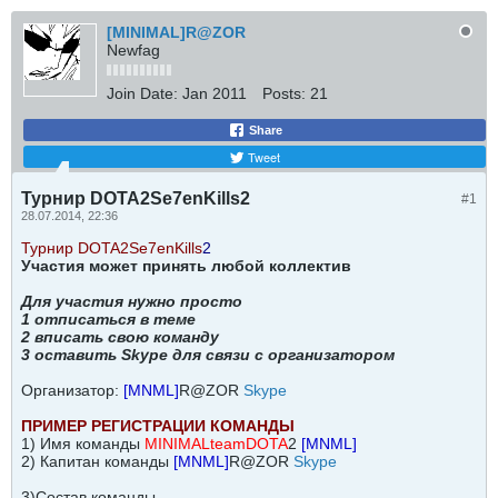
[MINIMAL]R@ZOR
Newfag
Join Date:
Jan 2011
Posts:
21
Share
Tweet
Турнир DOTA2Se7enKills2
#1
28.07.2014, 22:36
Турнир DOTA2Se7enKills
2
Участия может принять любой коллектив
Для участия нужно просто
1 отписаться в теме
2 вписать свою команду
3 оставить Skype для связи с организатором
Организатор:
[MNML]
R@ZOR
Skype
ПРИМЕР РЕГИСТРАЦИИ КОМАНДЫ
1) Имя команды
MINIMALteamDOTA
2
[MNML]
2) Капитан команды
[MNML]
R@ZOR
Skype
3)Состав команды,