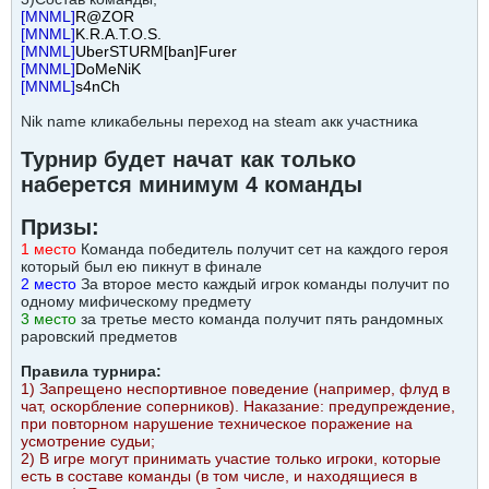
[MNML]
R@ZOR
[MNML]
K.R.A.T.O.S.
[MNML]
UberSTURM[ban]Furer
[MNML]
DoMeNiK
[MNML]
s4nCh
Nik name кликабельны переход на steam акк участника
Турнир будет начат как только
наберется минимум 4 команды
Призы:
1 место
Команда победитель получит сет на каждого героя
который был ею пикнут в финале
2 место
За второе место каждый игрок команды получит по
одному мифическому предмету
3 место
за третье место команда получит пять рандомных
раровский предметов
Правила турнира:
1) Запрещено неспортивное поведение (например, флуд в
чат, оскорбление соперников). Наказание: предупреждение,
при повторном нарушение техническое поражение на
усмотрение судьи;
2) В игре могут принимать участие только игроки, которые
есть в составе команды (в том числе, и находящиеся в