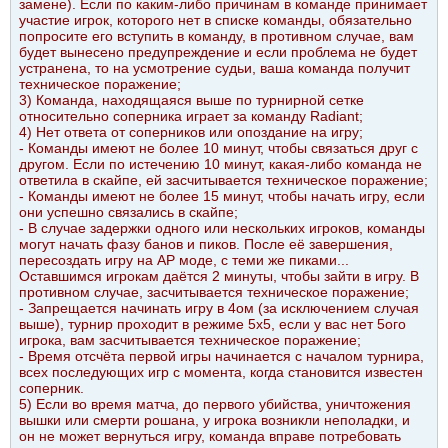
замене). Если по каким-либо причинам в команде принимает
участие игрок, которого нет в списке команды, обязательно
попросите его вступить в команду, в противном случае, вам
будет вынесено предупреждение и если проблема не будет
устранена, то на усмотрение судьи, ваша команда получит
техническое поражение;
3) Команда, находящаяся выше по турнирной сетке
относительно соперника играет за команду Radiant;
4) Нет ответа от соперников или опоздание на игру;
- Команды имеют не более 10 минут, чтобы связаться друг с
другом. Если по истечению 10 минут, какая-либо команда не
ответила в скайпе, ей засчитывается техническое поражение;
- Команды имеют не более 15 минут, чтобы начать игру, если
они успешно связались в скайпе;
- В случае задержки одного или нескольких игроков, команды
могут начать фазу банов и пиков. После её завершения,
пересоздать игру на AP моде, с теми же пиками...
Оставшимся игрокам даётся 2 минуты, чтобы зайти в игру. В
противном случае, засчитывается техническое поражение;
- Запрещается начинать игру в 4ом (за исключением случая
выше), турнир проходит в режиме 5х5, если у вас нет 5ого
игрока, вам засчитывается техническое поражение;
- Время отсчёта первой игры начинается с началом турнира,
всех последующих игр с момента, когда становится известен
соперник.
5) Если во время матча, до первого убийства, уничтожения
вышки или смерти рошана, у игрока возникли неполадки, и
он не может вернуться игру, команда вправе потребовать