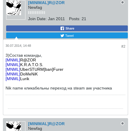
[MINIMAL]R@ZOR
Newfag
Join Date:
Jan 2011
Posts:
21
Share
Tweet
30.07.2014, 14:48
#2
3)Состав команды,
[MNML]
R@ZOR
[MNML]
K.R.A.T.O.S.
[MNML]
UberSTURM[ban]Furer
[MNML]
DoMeNiK
[MNML]
Lurik
Nik name кликабельны переход на steam акк участника
[MINIMAL]R@ZOR
Newfag