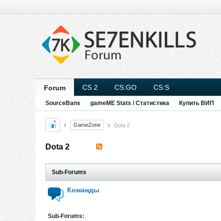
CS 2
CS:GO
CS:S
Forum
SourceBans
gameME Stats / Статистика
Купить ВИП
GameZone
Dota 2
Dota 2
Sub-Forums
Команды
Sub-Forums: