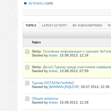
SE7ENKILLS
(0/0)
TOPICS
LATEST ACTIVITY
MY SUBSCRIPTIONS
P
Topics
Sticky:
Основная информация о турнире Se7enki
Started by
bober
,
15.08.2013, 12:24
Sticky:
Дота2-Турнир среди участников серверов 
Started by
bober
,
13.08.2013, 07:59
Турнир DOTA2Se7enKills2
Started by
[MINIMAL]R@ZOR
,
28.07.2014, 22:36
Общие вопросы
Started by
bober
,
15.08.2013, 12:28