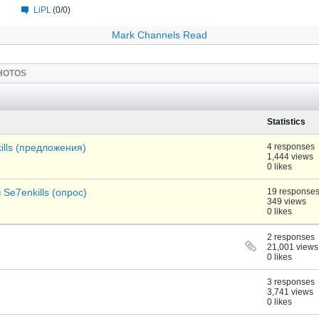
LiPL
(0/0)
Mark Channels Read
HOTOS
Statistics
lls (предложения)
4 responses
1,444 views
0 likes
Se7enkills (опрос)
19 response
349 views
0 likes
2 responses
21,001 views
0 likes
3 responses
3,741 views
0 likes