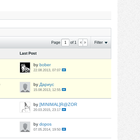
Page
of
1
Filter
Last Post
by
bober
22.08.2013, 07:07
s
by
Дариус
15.08.2013, 12:55
by
[MINIMAL]R@ZOR
20.03.2015, 23:17
by
dopos
07.05.2014, 19:50