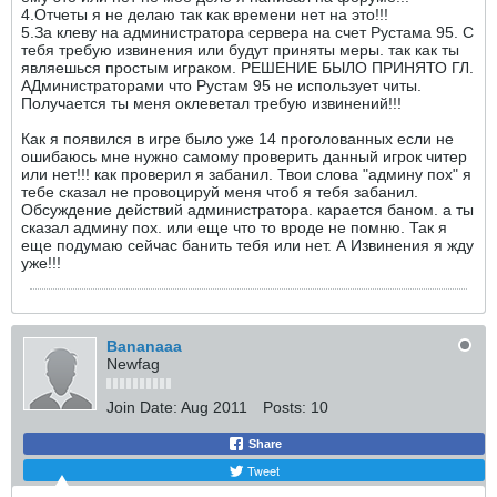
4.Отчеты я не делаю так как времени нет на это!!!
5.За клеву на администратора сервера на счет Рустама 95. С
тебя требую извинения или будут приняты меры. так как ты
являешься простым играком. РЕШЕНИЕ БЫЛО ПРИНЯТО ГЛ.
АДминистраторами что Рустам 95 не использует читы.
Получается ты меня оклеветал требую извинений!!!
Как я появился в игре было уже 14 проголованных если не
ошибаюсь мне нужно самому проверить данный игрок читер
или нет!!! как проверил я забанил. Твои слова "админу пох" я
тебе сказал не провоцируй меня чтоб я тебя забанил.
Обсуждение действий администратора. карается баном. а ты
сказал админу пох. или еще что то вроде не помню. Так я
еще подумаю сейчас банить тебя или нет. А Извинения я жду
уже!!!
Bananaaa
Newfag
Join Date:
Aug 2011
Posts:
10
Share
Tweet