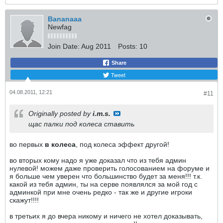
Bananaaa
Newfag
Join Date:
Aug 2011
Posts:
10
Share
Tweet
04.08.2011, 12:21
#11
Originally posted by
i.m.s.
щас палки под колеса ставить
во первых
в колеса
, под колеса эффект другой!
во вторых кому надо я уже доказал что из тебя админ
нулевой! можем даже проверить голосованием на форуме и
я больше чем уверен что большинство будет за меня!!! т.к.
какой из тебя админ, ты на серве появлялся за мой год с
админкой при мне очень редко - так же и другие игроки
скажут!!!!
в третьих я до вчера никому и ничего не хотел доказывать,