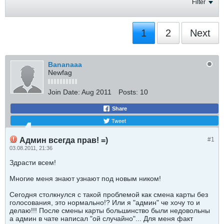
Filter
1
2
Next
Bananaaa
Newfag
Join Date:
Aug 2011
Posts:
10
Share
Tweet
Админ всегда прав! =)
#1
03.08.2011, 21:36
Здрасти всем!
Многие меня знают узнают под новым ником!
Сегодня столкнулся с такой проблемой как смена карты без
голосования, это нормально!? Или я "админ" че хочу то и
делаю!!! После смены карты большинство были недовольны
а админ в чате написал "ой случайно"... Для меня факт