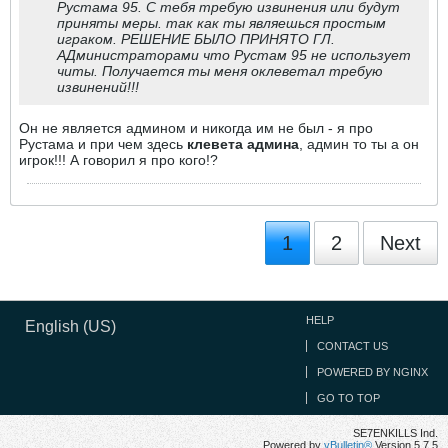
Рустама 95. С тебя требую извинения или будут
приняты меры. так как ты являешься простым
играком. РЕШЕНИЕ БЫЛО ПРИНЯТО ГЛ.
АДминистраторами что Рустам 95 не использует
читы. Получается ты меня оклеветал требую
извинений!!!
Он не является админом и никогда им не был - я про
Рустама и при чем здесь
клевета админа
, админ то ты а он
игрок!!! А говорил я про кого!?
1
2
Next
HELP
English (US)
CONTACT US
POWERED BY NGINX
GO TO TOP
SE7ENKILLS Ind.
Powered by
vBulletin®
Version 5.7.5