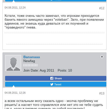
04.08.2011, 12:24
#12
Кстати, тоже очень часто замечал, что игрокам приходится
банить явного аимщика через "voteban". Зато, при появлении
админов, не знаешь куда деваться от их поучений и
"праведного" гнева.
Bananaaa
Newfag
Join Date:
Aug 2011
Posts:
10
Share
Tweet
04.08.2011, 12:26
#13
а всем остальным могу сказать одно - молча проблему не
решить! а насчет того справлялся или нет это не тебе судить
i.m.s. надо в первую очередь за собой последить!