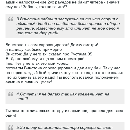
админ напротяжение 2ух раундов не банит читера - значит
ему пох! Забань, только за что!?
3.Винстона забанил заслужено за то что спорил с
админом! Чтоб его разбанили было принято общее
решение. Известно ему это или нет не мое дело я
написал на форуме!!!
Винстона ты сам спровоцировал! Демку смотри!
я напишу как было примерно
Винстон: Да у него вх, сказал про Рустама 95
Я: Да по любому, я ща за ним посмотрю!
Ims: Нет у него вх это мой кореш!
потом ты Винстона спровоцировал и дал ему бан..Так у нас
на серве каждый 5ый кричит что у кого то вх, но это не значит
что их банить за это надо! Ты воспользовался положением
админа в личных целях!
4.Отчеты я не делаю так как времени нет на
это!!!
Ты чем то отличаешься от других админов, правила для всех
одни!
5.За клеву на администратора сервера на счет