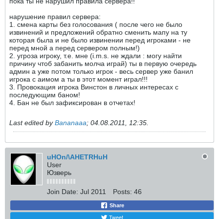
пока ты не нарушил правила сервера!!
нарушение правил сервера:
1. смена карты без голосования ( после чего не было
извинений и предложений обратно сменить мапу на ту
которая была и не было извинении перед игроками - не
перед мной а перед сервером полным!)
2. угроза игроку, т.е. мне (i.m.s. не ждали : могу найти
причину чтоб забанить молча играй) ты в первую очередь
админ а уже потом только игрок - весь сервер уже банил
игрока с аимом а ты в этот момент играл!!!
3. Провокация игрока Винстон в личных интересах с
последующим баном!
4. Бан не был зафиксирован в отчетах!
Last edited by
Bananaaa
;
04.08.2011, 12:35
.
uHOn/\AHETRHuH
User
Юзверь
Join Date:
Jul 2011
Posts:
46
Share
Tweet