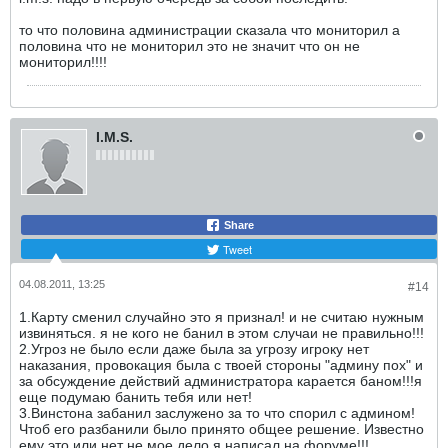
то что половина администрации сказала что мониторил а
половина что не мониторил это не значит что он не
мониторил!!!!
I.M.S.
Share
Tweet
04.08.2011, 13:25
#14
1.Карту сменил случайно это я признал! и не считаю нужным
извиняться. я не кого не банил в этом случаи не правильно!!!
2.Угроз не было если даже была за угрозу игроку нет
наказания, провокация была с твоей стороны "админу пох" и
за обсуждение действий администратора карается баном!!!я
еще подумаю банить тебя или нет!
3.Винстона забанил заслужено за то что спорил с админом!
Чтоб его разбанили было принято общее решение. Известно
ему это или нет не мое дело я написал на форуме!!!