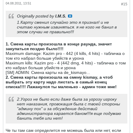
04.08.2011, 13:51
#15
Originally posted by
I.M.S.
1.Карту сменил случайно это я признал! и не
считаю нужным извиняться. я не кого не банил в
этом случаи не правильно!!!
1. Смена карты произошла в конце раунда, значит
закупаться поздно было!!!!
Maximum damage: Kazim pro - 442 (4 kills, 4 hits) - табличка о
том кто набрал больше убийств и урона
Maximum kills: Kazim pro - 4 (442 dmg, 4 hits) - табличка о том
кто набрал больше убийств и урона
[SM] ADMIN: Смена карты на de_kismayo...
2. Смена карты произошла на смену kismay, а чтоб
выбрать эту карту надо листать в самый конец
списка!!!! Лажанулся ты маленько - админ тоже мне!
2.Угроз не было если даже была за угрозу игроку
нет наказания, провокация была с твоей стороны
"админу пох" и за обсуждение действий
администратора карается баном!!!я еще подумаю
банить тебя или нет!
Че ты там сам определится не можешь была или нет, если