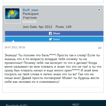
Duff_man
Participant
Участник
Join Date:
Apr 2012
Posts:
149
Share
Tweet
29.07.2012, 09:26
#3
Знаешь! Ты похоже что баль*****! Проста так к слову! Если ты
знаешь что я по возрасту младше тебя почему ты не
промолчал! Почему тебя так волнует то что я делаю! Когда
меня называют вх мне плевать я знаю что это не так! а ты что
сразу бан плакать начал и еще много хрен******! И знай мне
посрать на твой слова я лично знаю что ты вх! Так что не
пиши мне! Давай проста поговорим! Может ты будешь вести
себя как человек но я сомневаюсь!
HELP