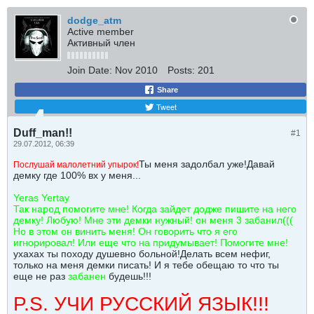
dodge_atm
Active member
Активный член
Join Date:
Nov 2010
Posts:
201
Share
Tweet
Duff_man!!
#1
29.07.2012, 06:39
Ты меня задолбал уже!Давай
Послушай малолетний упырок!
демку где 100% вх у меня...
Yeras Yertay
Так народ помогите мне! Когда зайдет додже пишите на него
демку! Любую! Мне эти демки нужный! он меня 3 забанил(((
Но в этом он винить меня! Он говорить что я его
игнорировал! Или еще что на придумывает! Помогите мне!
ухахах ты походу душевно больной!Делать всем нефиг,
только на меня демки писать! И я тебе обещаю то что ты
еще не раз
забанен
будешь!!!
P.S. УЧИ РУССКИЙ ЯЗЫК!!!