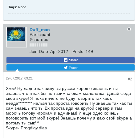
Tags:
None
Duff_man
Participant
Участник
Join Date:
Apr 2012
Posts:
149
Share
Tweet
29.07.2012, 09:21
#2
Хмм! Ну ладно как вижу вы русски хорошо знаешь и ты
знаешь что я как бы по твоим словам малолетка! Давай сюда
свой skype! Я пока ничего не буду говорить так как с
неаде********* нельзя так проста говорить!Ну знаешь так как ты
сам знаешь что ты Вх проста иди на другой сервер и там
морочь голову игрокам и админам! И еще одно хочешь
поговорить вот мой skype! Знаешь почему я даю свой skype а
потому ты сык***!
Skype- Progdigy.dias