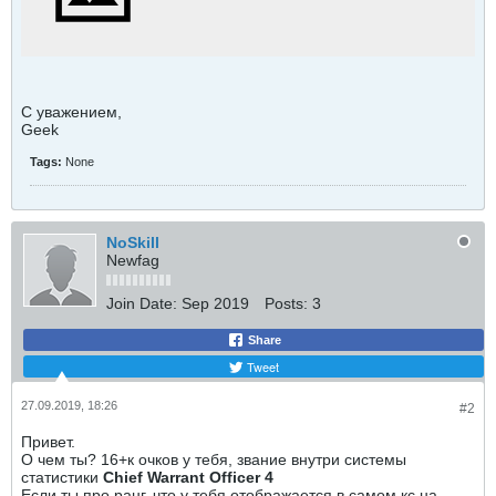
С уважением,
Geek
Tags:
None
NoSkill
Newfag
Join Date:
Sep 2019
Posts:
3
Share
Tweet
27.09.2019, 18:26
#2
Привет.
О чем ты? 16+к очков у тебя, звание внутри системы
статистики
Chief Warrant Officer 4
Если ты про ранг, что у тебя отображается в самом кс на