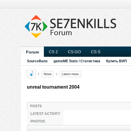
CS 2
CS:GO
CS:S
Forum
SourceBans
gameME Stats / Статистика
Купить ВИП
News
Latest news
unreal tournament 2004
POSTS
LATEST ACTIVITY
PHOTOS