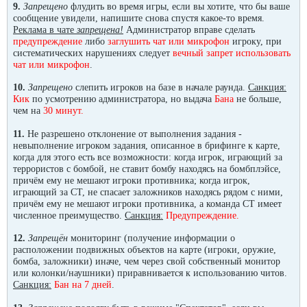
9.
Запрещено
флудить во время игры, если вы хотите, что бы ваше
сообщение увидели, напишите снова спустя какое-то время.
Реклама в чате
запрещена!
Администратор вправе сделать
предупреждение
либо
заглушить чат или микрофон
игроку, при
систематических нарушениях следует
вечный запрет использовать
чат или микрофон
.
10.
Запрещено
слепить игроков на базе в начале раунда.
Санкция:
Кик
по усмотрению администратора, но выдача
Бана
не больше,
чем на
30 минут
.
11.
Не разрешено отклонение от выполнения задания -
невыполнение игроком задания, описанное в брифинге к карте,
когда для этого есть все возможности: когда игрок, играющий за
террористов с бомбой, не ставит бомбу находясь на бомбплэйсе,
причём ему не мешают игроки противника; когда игрок,
играющий за СТ, не спасает заложников находясь рядом с ними,
причём ему не мешают игроки противника, а команда СТ имеет
численное преимущество.
Санкция:
Предупреждение.
12.
Запрещён
мониторинг (получение информации о
расположении подвижных объектов на карте (игроки, оружие,
бомба, заложники) иначе, чем через свой собственный монитор
или колонки/наушники) приравнивается к использованию читов.
Санкция:
Бан на 7 дней
.