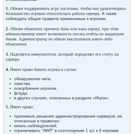
1.
Обязан
поддерживать игру настолько, чтобы она удовлетворяла
А также
большинство игроков относительно работы сервера.
соблюдать общие правила применимые к игрокам
.
2.
Обязан
объяснить причину
бана
или
кика игроку
, при этом
администратор
имеет возможность писать отчёты по выданным
банам. Администратор н
е обязан выслушивать какие-либо
объяснения.
3.
Наделяется иммунитетом, который определяет его статус на
сервере.
4.
Имеет право банить игрока в случае:
обнаружения чита;
хамства;
оскорбления игроком;
флуда;
в других случаях, описанных в разделе «Игрок».
5.
Имеет право:
принимать решения администрирования серверов, не
описанные в правилах;
кикать наблюдателей;
ограничивать "AWP" в соотношении 1 шт. к 4 игрокам