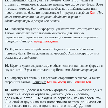
13.
Запрещено
подолгу быть в режиме "Спектатор", если вы
отошли от компьютера, скажите админу, что скоро вернётесь. Всем
игрокам, которые без причины пребывают в наблюдателях или
просто стоят на базе, по прошествую 3-4 раунда выдаётся
Кик.
При
этом иммунитетом от запрета обладают игроки и
администраторы с резервным слотом.
14.
Запрещён
флуд по микрофону, уважайте тех, кто играет с вами.
Также
Запрещено
использовать микрофон для личных
переговоров, переговоров, не имеющих отношения к игровому
процессу.
Санкция:
предупреждение
.
15.
Игрок в праве
потребовать от Администратора объяснить
причину бана. Но не доказывать, что-либо Администратору или
осуждать его действия.
16.
Игрок в праве
создать тему с объяснениями на нашем форуме в
случае, если
Игрок
не согласен с действиями
Администратора
.
17.
Запрещается агитация и реклама сторонних серверов, а также
сторонних сайтов.
Санкция:
Бан на месяц
или
Вечный Бан
.
Запрещён расизм
в любых формах.
Администраторы и
18.
игроки
не могут оскорблять, унижать, доминировать,
дразнить иностранных людей на серверах, как на своём, так
и на любых других языках (независимо от того, понимает ли
игрок язык, на котором принижают его права). Данное