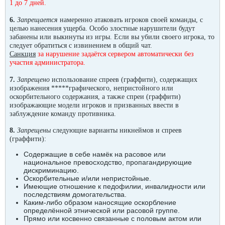
1 до 7 дней.
6.
Запрещается
намеренно атаковать игроков своей команды, с
целью нанесения ущерба. Особо злостные нарушители будут
забанены или выкинуты из игры. Если вы убили своего игрока, то
следует обратиться с извинением в общий чат.
Санкция
за нарушение задаётся сервером автоматически
без
участия администратора.
7.
Запрещено
использование спреев (граффити), содержащих
изображения *****графического, непристойного или
оскорбительного содержания, а также спреи (граффити)
изображающие модели игроков и призванных ввести в
заблуждение команду противника.
8.
Запрещены
следующие варианты никнеймов и спреев
(граффити):
Содержащие в себе намёк на расовое или
национальное превосходство, пропагандирующие
дискриминацию.
Оскорбительные и/или непристойные.
Имеющие отношение к педофилии, инвалидности или
последствиям домогательства.
Каким-либо образом наносящие оскорбление
определённой этнической или расовой группе.
Прямо или косвенно связанные с половым актом или