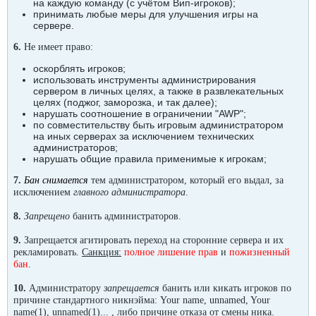
на каждую команду (с учётом Вип-игроков);
принимать любые меры для улучшения игры на
сервере.
6.
Не имеет право:
оскорблять игроков;
использовать инструменты администрирования
сервером в личных целях, а также в развлекательных
целях (поджог, заморозка, и так далее);
нарушать соотношение в ограничении "AWP";
по совместительству быть игровым администратором
на иных серверах за исключением технических
администраторов;
нарушать общие правила применимые к игрокам;
7.
Бан снимается
тем администратором, который его выдал, за
исключением
главного администратора
.
8.
Запрещено
банить администраторов.
9.
Запрещается агитировать переход на сторонние сервера и их
рекламировать.
Санкция:
полное лишение прав
и
пожизненный
бан
.
10.
Администратору
запрещается
банить или кикать игроков по
причине стандартного никнэйма: Your name, unnamed, Your
name(1), unnamed(1)... , либо причине отказа от смены ника.