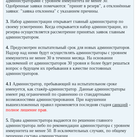
администраторами
с уровнем иммунитета не менее 30.
Одобренные заявки помечаются: "принят в резерв", а отклонённые
заявки: "заявка отклонена" с указанием причины.
3.
Набор администрации открывает главный администратор по
своему усмотрению. Когда открывается набор администрации
, из
резерва
осуществляется рассмотрение принятых заявок главным
администратором.
4.
Предусмотрен испытательный срок для новых администраторов.
Надзор над ними будут осуществлять администраторы с уровнем
иммунитета не менее 30 в течении месяца. На основании
заключений от администраторов 30 уровня и более будет решаться
вопрос о будущем их пребывания в качестве постоянных
администраторов.
4.1
Администратор, пребывающий на испытательном сроке
именуется, как стажёр-администратор. Данные администраторы
имеют ряд ограничений по сравнению со стандартными
возможностями администрирования. При нарушении
вышеизложенных правил применяется последняя стадия
санкций
-
полное лишение прав.
5.
Права администратора выдаются по решению главного
администратора либо по рекомендации администратора с уровнем
иммунитета не менее 50. В исключительных случаях, по общему
решению состава администрации.