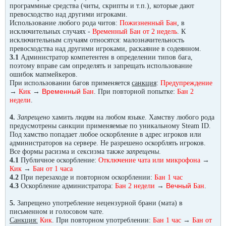
программные средства (читы, скрипты и т.п.), которые дают
превосходство над другими игроками.
Использование любого рода читов:
Пожизненный Бан
, в
исключительных случаях -
Временный Бан от 2 недель
. К
исключительным случаям относятся: малозначительность
превосходства над другими игроками, раскаяние в содеянном.
3.1
Администратор компетентен в определении типов бага,
поэтому вправе сам определять и запрещать использование
ошибок мапмейкеров.
При использовании багов применяется
санкция
:
Предупреждение
→
→
Временный
Кик
Бан
. При повторной попытке:
Бан 2
недели
.
4.
Запрещено
хамить людям на любом языке. Хамству любого рода
предусмотрены санкции применяемые по уникальному Steam ID.
Под хамство попадает любое оскорбление в адрес игроков или
администраторов на сервере. Не разрешено оскорблять игроков.
Все формы расизма и сексизма также
запрещены
.
→
4.1
Публичное оскорбление:
Отключение чата или микрофона
→
Кик
Бан
от 1 часа
4.2
При перезаходе и повторном оскорблении:
Бан
1 час
→
Вечный
4.3
Оскорбление администратора:
Бан 2 недели
Бан
.
5.
Запрещено употребление нецензурной брани (мата) в
письменном и голосовом чате.
→
Санкция:
Кик
. При повторном употреблении:
Бан 1 час
Бан от