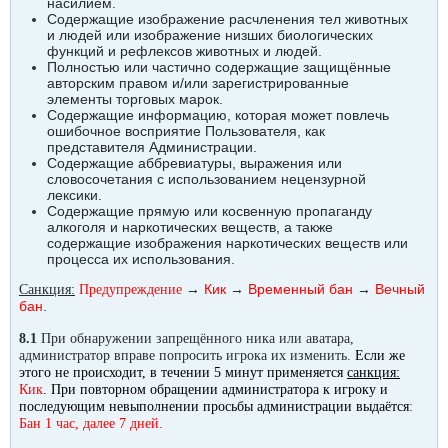
насилием.
Содержащие изображение расчленения тел животных
и людей или изображение низших биологических
функций и рефлексов животных и людей.
Полностью или частично содержащие защищённые
авторским правом и/или зарегистрированные
элементы торговых марок.
Содержащие информацию, которая может повлечь
ошибочное восприятие Пользователя, как
представителя Администрации.
Содержащие аббревиатуры, выражения или
словосочетания с использованием нецензурной
лексики.
Содержащие прямую или косвенную пропаганду
алкоголя и наркотических веществ, а также
содержащие изображения наркотических веществ или
процесса их использования.
→
Кик
→
Временный бан
→
Вечный
Санкция:
Предупреждение
бан
.
8.1
При обнаружении запрещённого ника или аватара,
администратор вправе попросить игрока их изменить.
Если же
этого не происходит, в течении 5 минут применяется
санкция:
Кик
. При повторном обращении администратора к игроку и
последующим невыполнении просьбы администрации выдаётся
:
Бан 1 час, далее 7 дней.