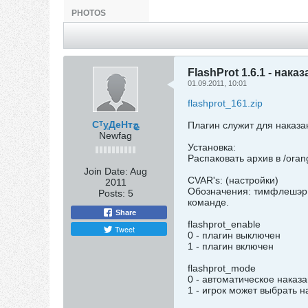
PHOTOS
FlashProt 1.6.1 - на
01.09.2011, 10:01
flashprot_161.zip
СᵀỵДеНтﭿ
Плагин служит для наказа
Newfag
Установка:
Распаковать архив в /oran
Join Date:
Aug
CVAR's: (настройки)
2011
Обозначения: тимфлешэр 
Posts:
5
команде.
Share
flashprot_enable
Tweet
0 - плагин выключен
1 - плагин включен
flashprot_mode
0 - автоматическое нака
1 - игрок может выбрать 