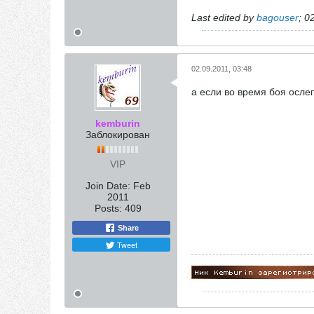
Last edited by
bagouser
;
02
02.09.2011, 03:48
а если во время боя ослеп
kemburin
Заблокирован
VIP
Join Date:
Feb
2011
Posts:
409
Share
Tweet