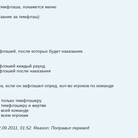
 тимфлэша, покажется меню
казание за тимфлэш)
флэшей, после которых будет наказание.
имфлэшей каждый раунд
мфлэшей после наказания
, если он зафлэшел опред. кол-во игроков по команде
е только тимфлэшеру
е тимфлэшеру и жертве
 всей команде
 всем игрокам
.09.2011, 01:52
.
Reason:
Поправил перевод