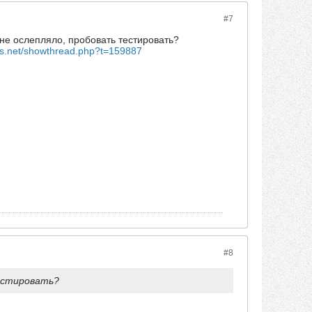
#7
 не ослепляло, пробовать тестировать?
ods.net/showthread.php?t=159887
#8
естировать?