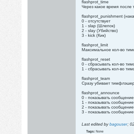
flashprot_time
Через какое время после
flashprot_punishment (на
0 - отсутствует
1 - slap (Шлепок)
2 - slay (Убийство)
3 - kick (Кик)
flashprot_limit
Максимальное кол-во тим
flashprot_reset
0 - сбрасывать кол-во т
1 - сбрасывать кол-во ти
flashprot_team
Сразу убивает тимфлэшера
flashprot_announce
0 - показывать сообщени
1 - показывать сообщени
2 - показывать сообщение
3 - показывать сообщение
Last edited by
bagouser
;
02
Tags:
None