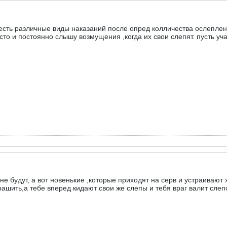
 есть различные виды наказаний после опред колличества ослеплени
то и постоянно слышу возмущения ,когда их свои слепят. пусть уча
 не будут, а вот новенькие ,которые приходят на серв и устраивают 
рашить,а тебе вперед кидают свои же слепы и тебя враг валит слеп