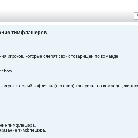
казание тимфлэшеров
ния игроков, которые слепят своих товарищей по команде.
gebox/
- игрок который зафлэшил(ослепил) товарища по команде ; жертв
зание тимфлешэра.
наказание тимфлешэра.