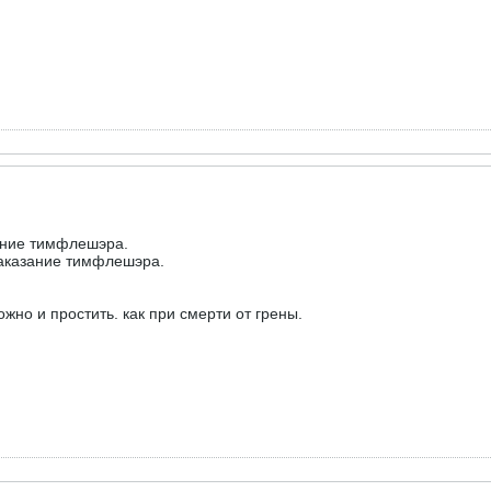
зание тимфлешэра.
наказание тимфлешэра.
ожно и простить. как при смерти от грены.