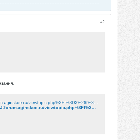
#2
азания.
http://webcache.googleusercontent.com/search?q=cache:oscBPDWahXEJ:forum.aginskoe.ru/viewtopic.php%3Ff%3D3%26t%3D1778+FlashProt&cd=3&hl=ru&ct=clnk&gl=ru
http://webcache.googleusercontent.com/search?q=cache:oscBPDWahXEJ:forum.aginskoe.ru/viewtopic.php%3Ff%3D3%26t%3D1778+FlashProt&cd=3&hl=ru&ct=clnk&gl=ru