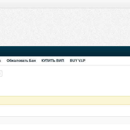
s
Обжаловать Бан
КУПИТЬ ВИП
BUY V.I.P
я