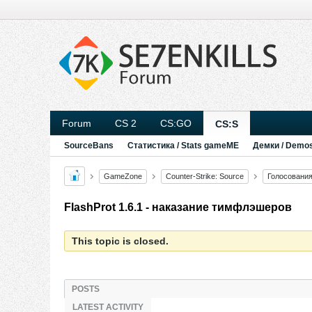
Forum
CS 2
CS:GO
CS:S
SourceBans
Статистика / Stats gameME
Демки / Demo
GameZone
Counter-Strike: Source
Голосовани
FlashProt 1.6.1 - наказание тимфлэшеров
This topic is closed.
POSTS
LATEST ACTIVITY