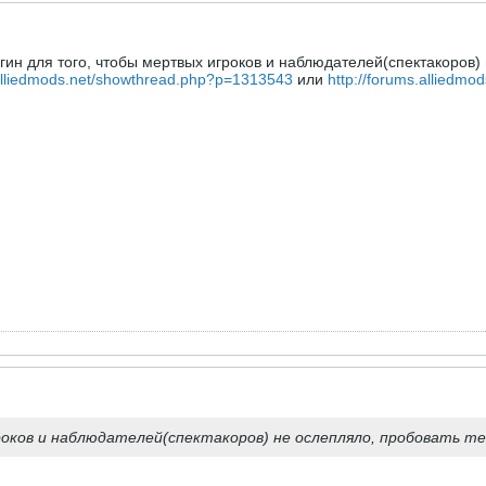
агин для того, чтобы мертвых игроков и наблюдателей(спектакоров)
.alliedmods.net/showthread.php?p=1313543
или
http://forums.alliedm
оков и наблюдателей(спектакоров) не ослепляло, пробовать т