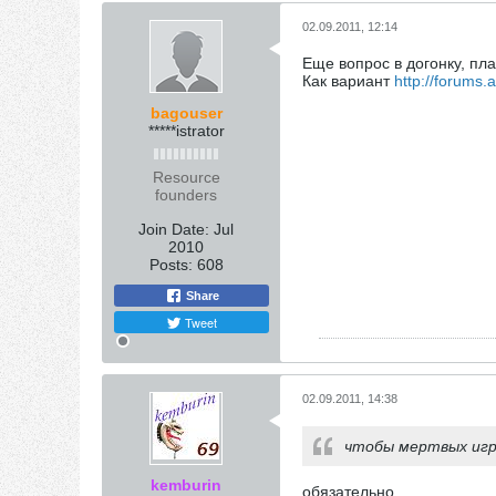
02.09.2011, 12:14
Еще вопрос в догонку, пл
Как вариант
http://forums
bagouser
*****istrator
Resource
founders
Join Date:
Jul
2010
Posts:
608
Share
Tweet
02.09.2011, 14:38
чтобы мертвых игр
kemburin
обязательно.