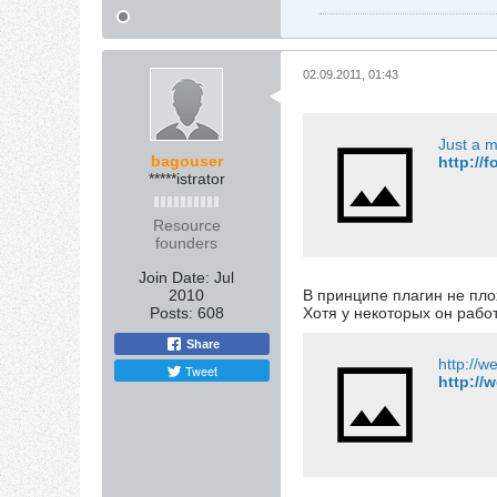
02.09.2011, 01:43
Just a m
bagouser
http://
*****istrator
Resource
founders
Join Date:
Jul
2010
В принципе плагин не пло
Posts:
608
Хотя у некоторых он рабо
Share
Tweet