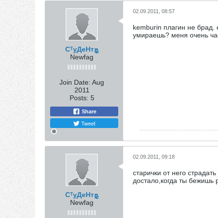
02.09.2011, 08:57
kemburin плагин не брад.
умираешь? меня очень час
СᵀỵДеНтﭿ
Newfag
Join Date:
Aug
2011
Posts:
5
Share
Tweet
02.09.2011, 09:18
старички от него страдать
достало,когда ты бежишь 
СᵀỵДеНтﭿ
Newfag