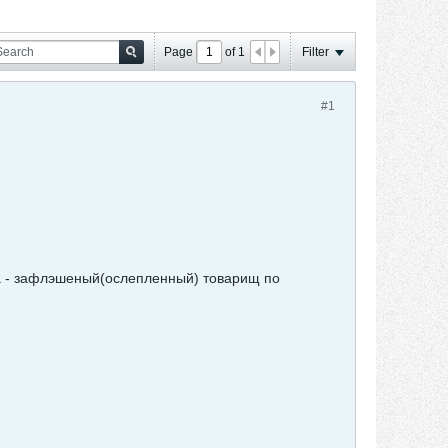
Page
of
1
Filter
#1
а - зафлэшеный(ослепленный) товарищ по