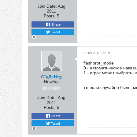
Join Date:
Aug
2011
Posts:
5
Share
Tweet
02.09.2011, 09:19
flashprot_mode
0 - автоматическое нака
1 - игрок может выбрать 
СᵀỵДеНтﭿ
Newfag
т.е если случайно было, м
Join Date:
Aug
2011
Posts:
5
Share
Tweet