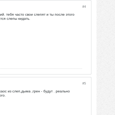
#4
й. тебя часто свои слепят и ты после этого
тся слепы кидать.
#5
хаос из слеп,дыма ,грен - будут . реально
ого.