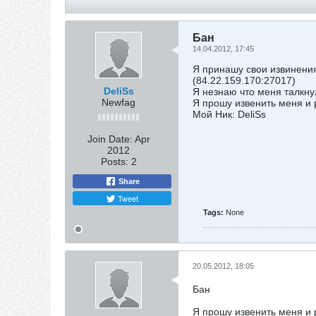
Бан
14.04.2012, 17:45
Я принашу свои извинения,
(84.22.159.170:27017)
DeliSs
Я незнаю что меня талкнул
Newfag
Я прошу извенить меня и 
Мой Ник: DeliSs
Join Date:
Apr
2012
Posts:
2
Share
Tweet
Tags:
None
20.05.2012, 18:05
Бан
Я прошу извенить меня и 