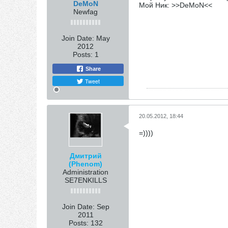
DeMoN
Мой Ник: >>DeMoN<<
Newfag
Join Date:
May
2012
Posts:
1
Share
Tweet
20.05.2012, 18:44
=))))
Дмитрий
(Phenom)
Administration
SE7ENKILLS
Join Date:
Sep
2011
Posts:
132