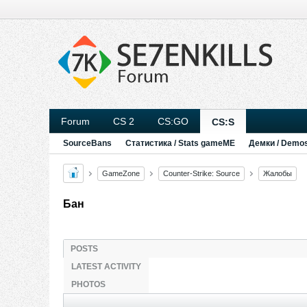
Forum
CS 2
CS:GO
CS:S
SourceBans
Статистика / Stats gameME
Демки / Demo
GameZone
Counter-Strike: Source
Жалобы
Бан
POSTS
LATEST ACTIVITY
PHOTOS