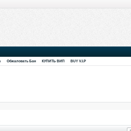
s
Обжаловать Бан
КУПИТЬ ВИП
BUY V.I.P