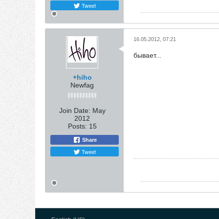
Tweet
16.05.2012, 07:21
бывает...
+hiho
Newfag
Join Date:
May
2012
Posts:
15
Share
Tweet