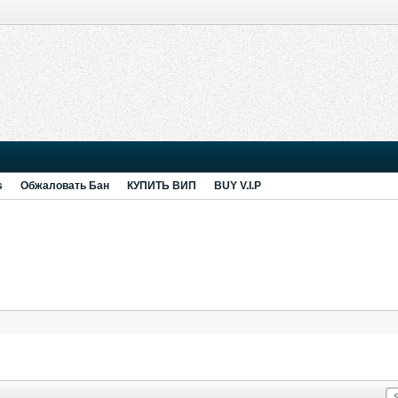
s
Обжаловать Бан
КУПИТЬ ВИП
BUY V.I.P