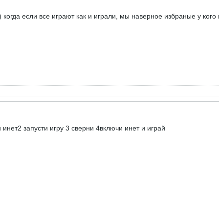
когда если все играют как и играли, мы наверное избраные у кого 
 инет2 запусти игру 3 сверни 4включи инет и играй