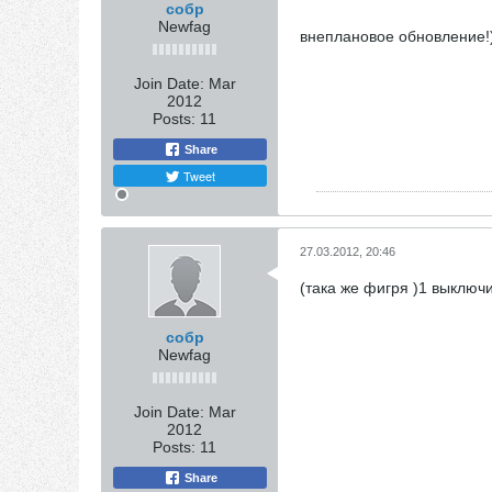
собр
Newfag
внеплановое обновление!) 
Join Date:
Mar
2012
Posts:
11
Share
Tweet
27.03.2012, 20:46
(така же фигря )1 выключи
собр
Newfag
Join Date:
Mar
2012
Posts:
11
Share