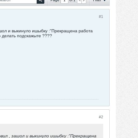
#1
ашол и выкинуло ишыбку :"Прекращена работа
о делать подскажыте ????
#2
вил , зашол и выкинуло ишыбку :"Прекращена