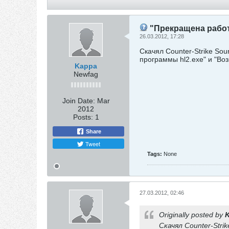
"Прекращена работ
26.03.2012, 17:28
Скачял Counter-Strike Sou
программы hl2.exe" и "В
Kappa
Newfag
Join Date:
Mar
2012
Posts:
1
Share
Tweet
Tags:
None
27.03.2012, 02:46
Originally posted by
Скачял Counter-Stri