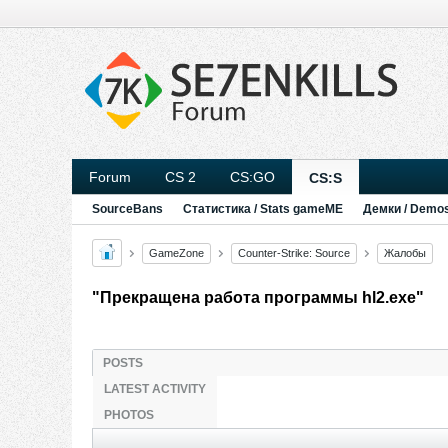
Forum
CS 2
CS:GO
CS:S
SourceBans
Статистика / Stats gameME
Демки / Demo
GameZone
Counter-Strike: Source
Жалобы
"Прекращена работа программы hl2.exe"
POSTS
LATEST ACTIVITY
PHOTOS