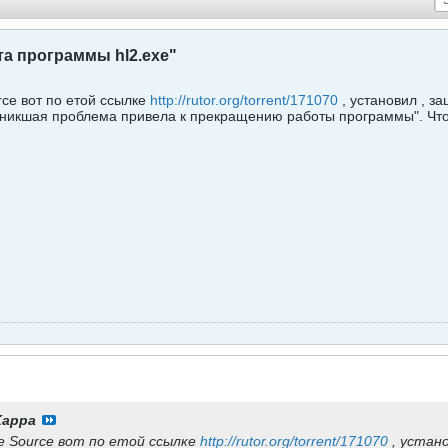
а программы hl2.exe"
rce вот по етой ссылке
http://rutor.org/torrent/171070
, установил , з
озникшая проблема привела к прекращению работы программы". Чт
Kappa
ke Source вот по етой ссылке
http://rutor.org/torrent/171070
, устано