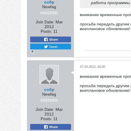
собр
работа программы 
Newfag
внимание временные пробл
Join Date:
Mar
просьба передать другим 
2012
внеплановое обновление!
Posts:
11
Share
Tweet
27.03.2012, 03:00
внимание временные пробл
просьба передать другим 
собр
внеплановое обновление!
Newfag
Join Date:
Mar
2012
Posts:
11
Share