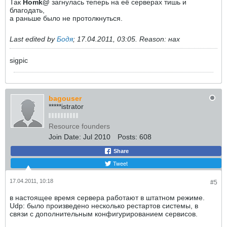
Так
Homk@
загнулась теперь на её серверах тишь и
благодать,
а раньше было не протолкнуться.
Last edited by
Бодя
;
17.04.2011, 03:05
.
Reason:
нах
sigpic
bagouser
*****istrator
Resource founders
Join Date:
Jul 2010
Posts:
608
Share
Tweet
17.04.2011, 10:18
#5
в настоящее время сервера работают в штатном режиме.
Udp: было произведено несколько рестартов системы, в
связи с дополнительным конфигурированием сервисов.