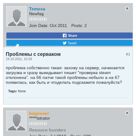
Temoxa
Newfag
Join Date:
Oct 2011
Posts:
2
Share
Tweet
Проблемы с серваком
#1
19.10.2011, 10:18
проблема собственно такая: захожу на сервер, начинается
загрузка и сразу выкидывает пишет "проверка steam
отклонена". на 66 патче такой проблемы небыло а на 67
появилась. как быть и чтоделать подскажите пожалуйста?
Tags:
None
bagouser
*****istrator
Resource founders