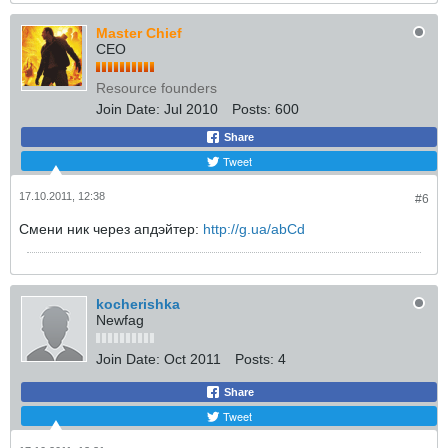
Master Chief
CEO
Resource founders
Join Date:
Jul 2010
Posts:
600
Share
Tweet
17.10.2011, 12:38
#6
Смени ник через апдэйтер:
http://g.ua/abCd
kocherishka
Newfag
Join Date:
Oct 2011
Posts:
4
Share
Tweet