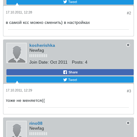
Tweet
17.10.2011, 12:28
#2
в самой ксс можно сменить) в настройках
kocherishka
Newfag
Join Date:
Oct 2011
Posts:
4
Share
Tweet
17.10.2011, 12:29
#3
тоже не меняется((
rino08
Newfag