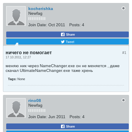
kocherishka
Newfag
Join Date:
Oct 2011
Posts:
4
Share
Tweet
ничего не помогает
#1
17.10.2011, 12:27
меняю ник через NameChanger.exe он не меняется , даже
скачал UltimateNameChanger.exe таже хрень
Tags:
None
rino08
Newfag
Join Date:
Jun 2011
Posts:
4
Share