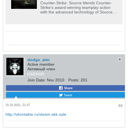
Counter-Strike: Source blends Counter-
Strike's award-winning teamplay action
with the advanced technology of Source™
technology.
dodge_atm
Active member
Активный член
Join Date:
Nov 2010
Posts:
201
Share
Tweet
15.10.2011, 21:37
#4
http://vkontakte.ru/steam.akk.sale