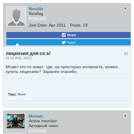
Noodle
Newfag
Join Date:
Apr 2011
Posts:
19
Share
Tweet
лицензия для cs:s!
#1
15.10.2011, 16:23
Может кто-то знает.. где, на просторах интернета, можно
купить лицензию? Заранее спасибо..
Tags:
None
Monah
Active member
Активный член