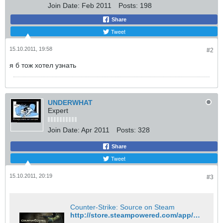
Join Date:
Feb 2011
Posts:
198
Share
Tweet
15.10.2011, 19:58
#2
я б тож хотел узнать
UNDERWHAT
Expert
Join Date:
Apr 2011
Posts:
328
Share
Tweet
15.10.2011, 20:19
#3
Counter-Strike: Source on Steam
http://store.steampowered.com/app/240/?snr=1_200_200_250_13