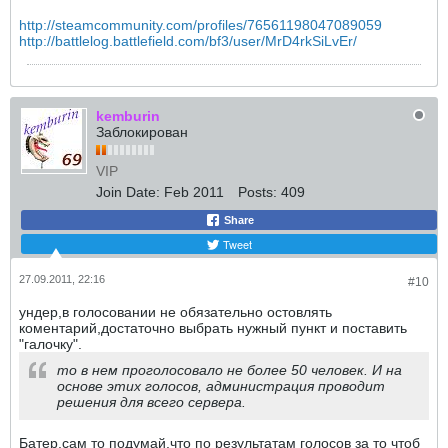
http://steamcommunity.com/profiles/76561198047089059
http://battlelog.battlefield.com/bf3/user/MrD4rkSiLvEr/
kemburin
Заблокирован
VIP
Join Date:
Feb 2011
Posts:
409
Share
Tweet
27.09.2011, 22:16
#10
ундер,в голосовании не обязательно остовлять
коментарий,достаточно выбрать нужный пункт и поставить
"галочку".
то в нем проголосовало не более 50 человек. И на
основе этих голосов, администрация проводит
решения для всего сервера.
Батер,сам то подумай,что по результатам голосов за то чтоб