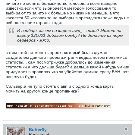
ничего не менять большинство голосов. а всем наверно
известно,если что выбирается методом голосования то
выбирают то за что их больше но никак не меньше. а что
касается 50 человек то на выборы в президенты тоже ведь не
всё население страны ходит.
И вообще, зачем на карте awp_ - ножи? Может на
карту $2000$ добавим бомбу? Не делайте из норм
серверов - мясо.
затем чтоб не менять проект который был задуман
создателем данного проекта.играли ведь,а потом появились
статисты... сам посмотри,уже добрались до изменения
статистики.а что дальше будет? а дальше какой нибудь умник
придумает в правилах что за убийство админа сразу БАН. вот
веселуха будет.
Сильвер,а не тупо стоять с авп и с одного конца карты
мочить на другом конце противника?
Butterfly
Participant