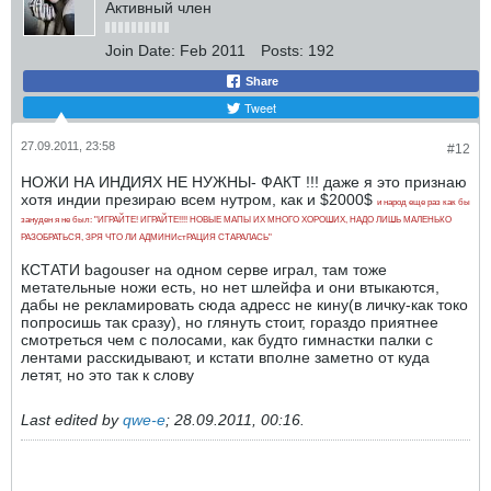
Активный член
Join Date:
Feb 2011
Posts:
192
Share
Tweet
27.09.2011, 23:58
#12
НОЖИ НА ИНДИЯХ НЕ НУЖНЫ- ФАКТ !!! даже я это признаю
хотя индии презираю всем нутром, как и $2000$
и народ еще раз как бы
зануден я не был: "ИГРАЙТЕ! ИГРАЙТЕ!!!! НОВЫЕ МАПЫ ИХ МНОГО ХОРОШИХ, НАДО ЛИШЬ МАЛЕНЬКО
РАЗОБРАТЬСЯ, ЗРЯ ЧТО ЛИ АДМИНИстРАЦИЯ СТАРАЛАСЬ"
КСТАТИ bagouser на одном серве играл, там тоже
метательные ножи есть, но нет шлейфа и они втыкаются,
дабы не рекламировать сюда адресс не кину(в личку-как токо
попросишь так сразу), но глянуть стоит, гораздо приятнее
смотреться чем с полосами, как будто гимнастки палки с
лентами расскидывают, и кстати вполне заметно от куда
летят, но это так к слову
Last edited by
qwe-e
;
28.09.2011, 00:16
.