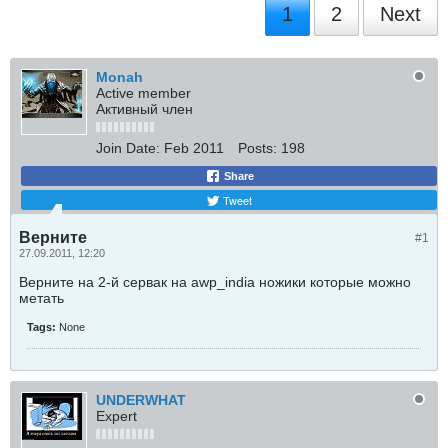
1
2
Next
Monah
Active member
Активный член
Join Date:
Feb 2011
Posts:
198
Share
Tweet
Верните
#1
27.09.2011, 12:20
Верните на 2-й сервак на awp_india ножики которые можно
метать
Tags:
None
UNDERWHAT
Expert