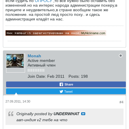
если судить по
ОПРОСУ
,то всё нужно было оставить без
изменений.но на интерес народа администрации похеру,в
приципе и неудевительно,в стране вообщем такое же
положение. на простой люд просто поху.. и сдесь
администрация кладёт на нас.
Monah
Active member
Активный член
Join Date:
Feb 2011
Posts:
198
Share
Tweet
27.09.2011, 14:30
#4
Originally posted by
UNDERWHAT
авп-индия v2 тебе на что