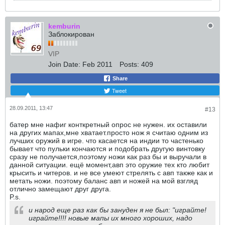
kemburin
Заблокирован
VIP
Join Date:
Feb 2011
Posts:
409
Share
Tweet
28.09.2011, 13:47
#13
батер мне нафиг конткретный опрос не нужен. их оставили
на других мапах,мне хватает.просто нож я считаю одним из
лучших оружий в игре. что касается на индии то частенько
бывает что пульки кончаются и подобрать другую винтовку
сразу не получается,поэтому ножи как раз бы и выручали в
данной ситуации. ещё момент,авп это оружие тех кто любит
крысить и читеров. и не все умеют стрелять с авп также как и
метать ножи. поэтому баланс авп и ножей на мой взгляд
отлично замещают друг друга.
P.s.
и народ еще раз как бы зануден я не был: "играйте!
играйте!!!! новые мапы их много хороших, надо