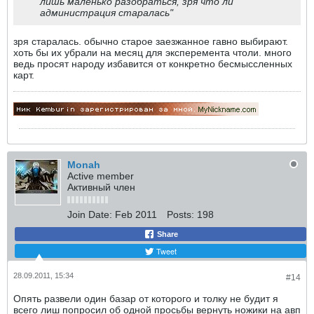
лишь маленько разобраться, зря что ли
администрация старалась"
зря старалась. обычно старое заезжанное гавно выбирают.
хоть бы их убрали на месяц для эксперемента чтоли. много
ведь просят народу избавится от конкретно бесмыссленных
карт.
Monah
Active member
Активный член
Join Date:
Feb 2011
Posts:
198
Share
Tweet
28.09.2011, 15:34
#14
Опять развели один базар от которого и толку не будит я
всего лиш попросил об одной просьбы вернуть ножики на авп