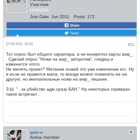
Участник
Join Date:
Jun 2011
Posts:
172
Share
Tweet
27.09.2011, 23:43
#11
Тот опрос был общего характера, а не конкретно карты awp_
. Сделай опрос "Ножи на awp_ за\против", глядиш и
изменится чтото.
Не менять проект? Метание ножей это уже изменение ксс. Ну
и если не нравится мапа, то всегда можно поменять ее на
другую, но
метательные
ножи на awp_ лишние.
З.Ы. "...за убийство адм сразу БАН." На некоторых серверах
такое встречал...
qwe-e
Active member