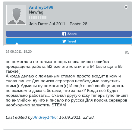
Andrey1496
Newfag
Join Date:
Jul 2011
Posts:
28
Share
Tweet
16.09.2011, 18:20
#5
не помогло и не только теперь снова пишет ошибка
прекращена работа hl2.exe это кстати и в 64 было ща в 65
также((
А когда делаю с ломанным стимом просто входит в кску и
снова пишет Для поиска серверов необходимо запустить
стим((( Админы ну помогите(((( И ещё в неё вообще играть
не возможно даже с ботами, что за нах? Когда всё будет
нормально работать... Скачал другую кску теперь тупо пишет
по английски ну что и писало по русски Для поиска серверов
необходимо запустить STEAM
Last edited by
Andrey1496
;
16.09.2011, 22:28
.