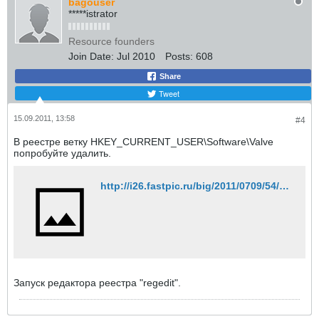
bagouser
*****istrator
Resource founders
Join Date:
Jul 2010
Posts:
608
Share
Tweet
15.09.2011, 13:58
#4
В реестре ветку HKEY_CURRENT_USER\Software\Valve
попробуйте удалить.
http://i26.fastpic.ru/big/2011/0709/54/d3e8ab56ad67bc95ed77ece887294554.png
Запуск редактора реестра "regedit".