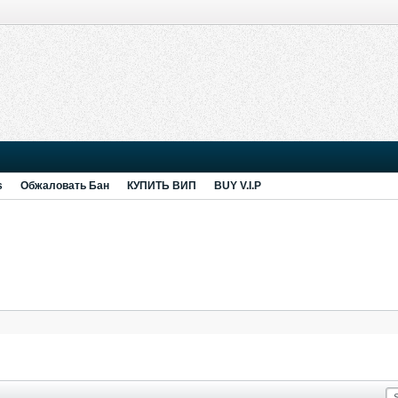
s
Обжаловать Бан
КУПИТЬ ВИП
BUY V.I.P