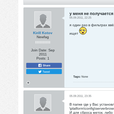
у меня не получаетс
05.09.2011, 22:25
я один раз в фильтрах ввё
Kirill Kotov
ищет
Newfag
Join Date:
Sep
2011
Posts:
1
Share
Tweet
Tags:
None
05.09.2011, 23:35
В папке где у Вас установ
\platform\config\serverbrow
И для сброса меток, либо 