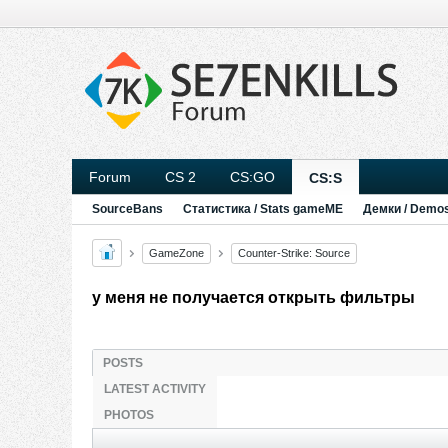
Forum
CS 2
CS:GO
CS:S
SourceBans
Статистика / Stats gameME
Демки / Demo
GameZone
Counter-Strike: Source
у меня не получается открыть фильтры
POSTS
LATEST ACTIVITY
PHOTOS