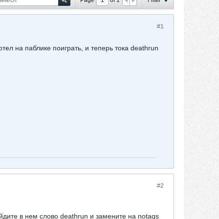
#1
тел на паблике поиграть, и теперь тока deathrun
#2
йдите в нем слово deathrun и замените на notags