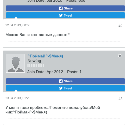
Join Date:
Jul 2010
Posts:
608
Share
Tweet
22.04.2013, 08:53
#2
Можно Ваши контактные данные?
^Поймай^-$Меня)
Newfag
Join Date:
Apr 2012
Posts:
1
Share
Tweet
23.04.2013, 01:29
#3
У меня таже проблема!Помогите пожалуйста!Мой
ник:^Поймай^-$Меня)