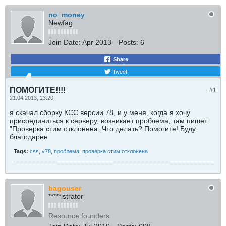
no_money
Newfag
Join Date:
Apr 2013
Posts:
6
Share
Tweet
ПОМОГИТЕ!!!!
#1
21.04.2013, 23:20
я скачал сборку КСС версии 78, и у меня, когда я хочу
присоединиться к серверу, возникает проблема, там пишет
"Проверка стим отклонена. Что делать? Помогите! Буду
благодарен
Tags:
css
,
v78
,
проблема
,
проверка стим отклонена
bagouser
*****istrator
Resource founders