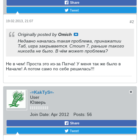
Share
Tweet
19.02.2013, 21:07
#2
Originally posted by
Omich
Недавно началась такая проблема, принажатии
Таб, игра закрывается. Стоит 7, раньше такого
никогда не было. В чём может проблема?
Не в чем! Проста это из-за Патча! У меня так же было в
Начале! А потом само по себе решилась!!!
-=KakTyS=-
User
Юзверь
Join Date:
Apr 2012
Posts:
56
Share
Tweet