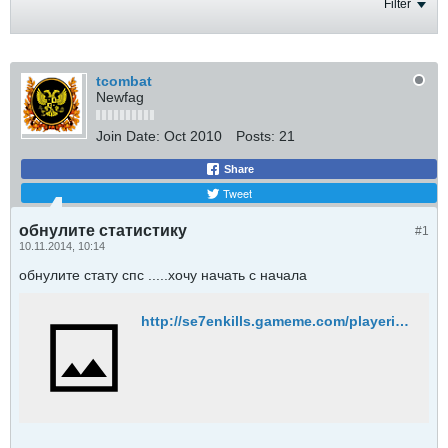
Filter
tcombat
Newfag
Join Date:
Oct 2010
Posts:
21
Share
Tweet
обнулите статистику
#1
10.11.2014, 10:14
обнулите стату спс .....хочу начать с начала
http://se7enkills.gameme.com/playerinfo/246915