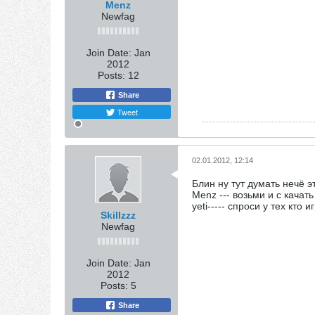
Menz
Newfag
Join Date:
Jan
2012
Posts:
12
Share
Tweet
02.01.2012, 12:14
Блин ну тут думать нечё 
Menz --- возьми и с качат
yeti----- спроси у тех кто
Skillzzz
Newfag
Join Date:
Jan
2012
Posts:
5
Share