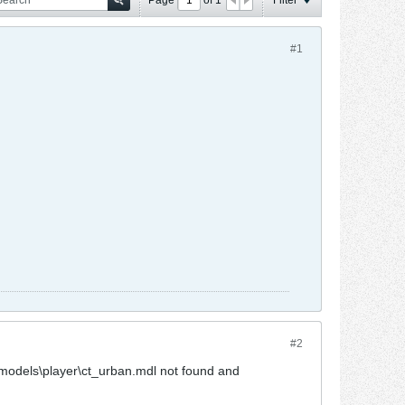
#1
#2
dels\player\ct_urban.mdl not found and