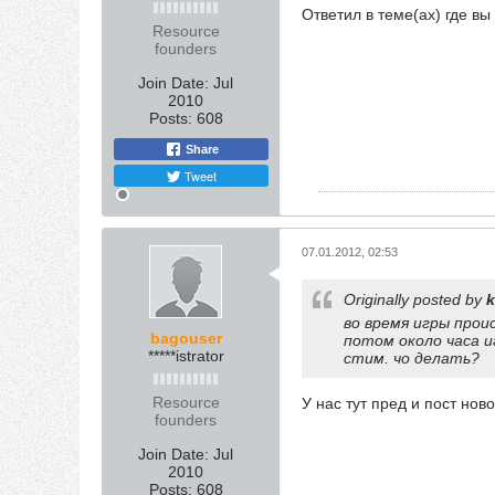
Ответил в теме(ах) где вы
Resource
founders
Join Date:
Jul
2010
Posts:
608
Share
Tweet
07.01.2012, 02:53
Originally posted by
k
во время игры прои
bagouser
потом около часа и
*****istrator
стим. чо делать?
Resource
У нас тут пред и пост но
founders
Join Date:
Jul
2010
Posts:
608