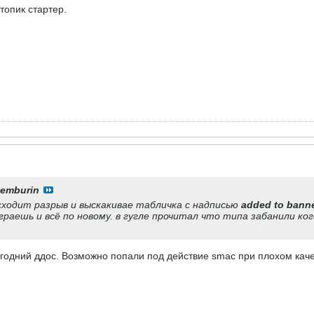
 топик стартер.
emburin
сходит разрыв и выскакивае табличка с надписью
added to bannet
граешь и всё по новому. в гугле прочитал что типа забанили ког
вогодний ддоc. Возможно попали под действие smac при плохом каче