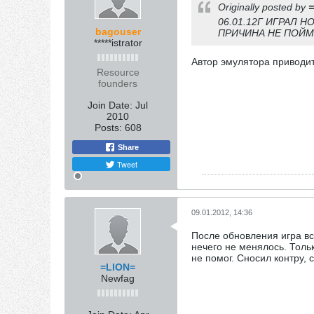
Originally posted by
06.01.12Г ИГРАЛ 
bagouser
ПРИЧИНА НЕ ПОЙМ
*****istrator
Автор эмулятора приводит
Resource
founders
Join Date:
Jul
2010
Posts:
608
Share
Tweet
09.01.2012, 14:36
После обновления игра вс
нечего не менялось. Толь
не помог. Сносил контру, 
=LION=
Newfag