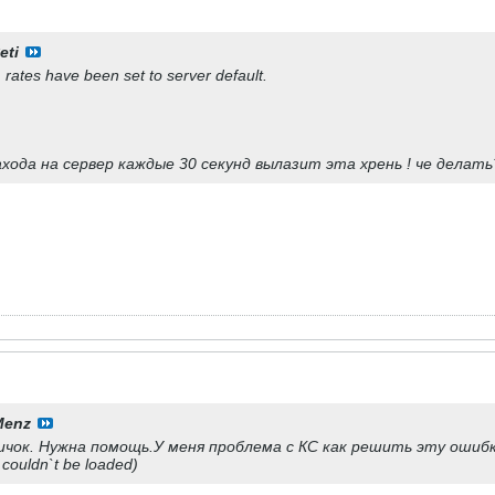
eti
, rates have been set to server default.
захода на сервер каждые 30 секунд вылазит эта хрень ! че делат
Menz
чок. Нужна помощь.У меня проблема с КС как решить эту ошибку (
 couldn`t be loaded)