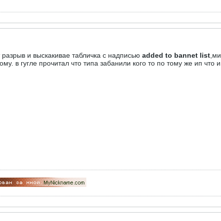
 разрыв и выскакивае табличка с надписью
added to bannet list
,ми
ому. в гугле прочитал что типа забанили кого то по тому же ип что и