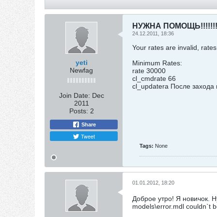
НУЖНА ПОМОЩЬ!!!!!!!!!!!
24.12.2011, 18:36
Your rates are invalid, rate
yeti
Minimum Rates:
Newfag
rate 30000
cl_cmdrate 66
cl_updatera После захода 
Join Date:
Dec
2011
Posts:
2
Share
Tweet
Tags:
None
01.01.2012, 18:20
Доброе утро! Я новичок. Н
models\error.mdl couldn`t 