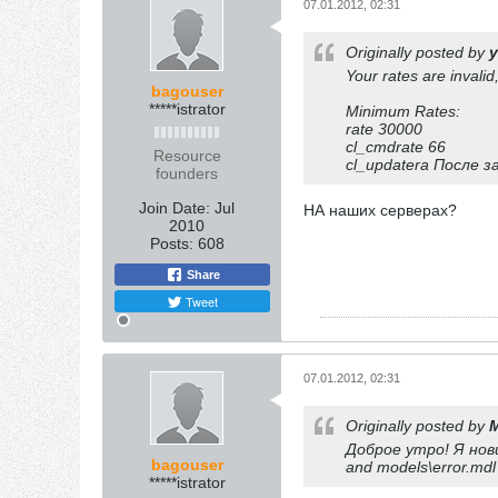
07.01.2012, 02:31
Originally posted by
y
Your rates are invalid
bagouser
*****istrator
Minimum Rates:
rate 30000
cl_cmdrate 66
Resource
cl_updatera После 
founders
Join Date:
Jul
НА наших серверах?
2010
Posts:
608
Share
Tweet
07.01.2012, 02:31
Originally posted by
Доброе утро! Я нови
bagouser
and models\error.mdl
*****istrator