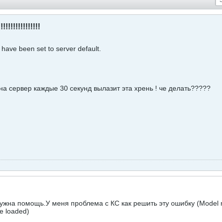
!!!!!!!!!!!!
s have been set to server default.
на сервер каждые 30 секунд вылазит эта хрень ! че делать?????
ужна помощь.У меня проблема с КС как решить эту ошибку (Model mo
be loaded)