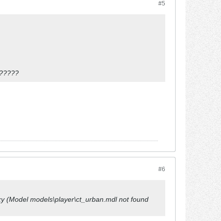
#5
ь?????
#6
Model models\player\ct_urban.mdl not found