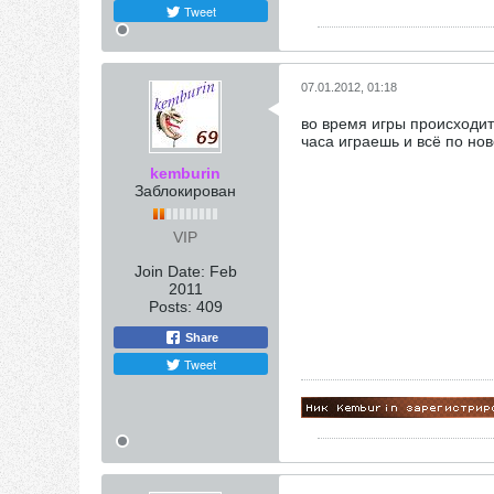
Tweet
07.01.2012, 01:18
во время игры происходит
часа играешь и всё по нов
kemburin
Заблокирован
VIP
Join Date:
Feb
2011
Posts:
409
Share
Tweet