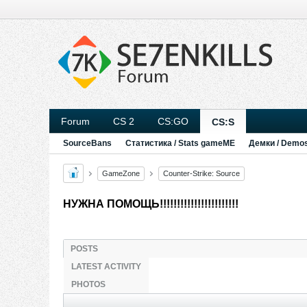
Forum
CS 2
CS:GO
CS:S
SourceBans
Статистика / Stats gameME
Демки / Demo
GameZone
Counter-Strike: Source
НУЖНА ПОМОЩЬ!!!!!!!!!!!!!!!!!!!!!!!
POSTS
LATEST ACTIVITY
PHOTOS