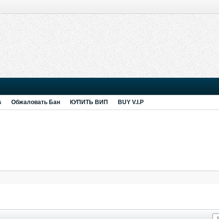
s
Обжаловать Бан
КУПИТЬ ВИП
BUY V.I.P