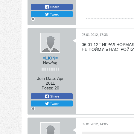
Share
Tweet
07.01.2012, 17:33
06.01.12Г ИГРАЛ НОРМА
НЕ ПОЙМУ. в НАСТРОЙК
=LION=
Newfag
Join Date:
Apr
2011
Posts:
20
Share
Tweet
09.01.2012, 14:05