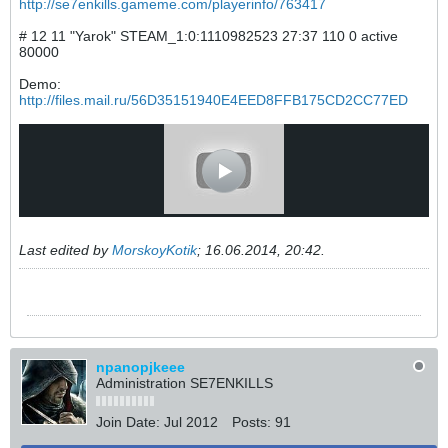
http://se7enkills.gameme.com/playerinfo/763417
# 12 11 "Yarok" STEAM_1:0:1110982523 27:37 110 0 active
80000
Demo:
http://files.mail.ru/56D35151940E4EED8FFB175CD2CC77ED
Last edited by
MorskoyKotik
;
16.06.2014, 20:42
.
npanopjkeee
Administration SE7ENKILLS
Join Date:
Jul 2012
Posts:
91