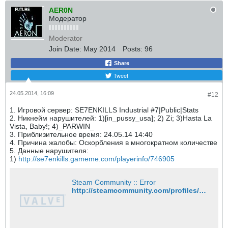
AER0N
Модератор
Moderator
Join Date:
May 2014
Posts:
96
Share
Tweet
24.05.2014, 16:09
#12
1. Игровой сервер: SE7ENKILLS Industrial #7|Public|Stats
2. Никнейм нарушителей: 1)[in_pussy_usa]; 2) Zi; 3)Hasta La
Vista, Baby!; 4)_PARWIN_
3. Приблизительное время: 24.05.14 14:40
4. Причина жалобы: Оскорбления в многократном количестве
5. Данные нарушителя:
1)
http://se7enkills.gameme.com/playerinfo/746905
Steam Community :: Error
http://steamcommunity.com/profiles/76561200945321576