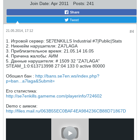
Join Date:
Apr 2011
Posts:
241
Share
Tweet
21.05.2014, 17:12
#4
1. Игровой сервер: SE7ENKILLS Industrial #7|Public|Stats
2. Никнейм нарушителя: ZA7LAGA
3. Приблизительное время: 21.05.14 16.05
4. Причина жалобы: АИМ
5. Данные нарушителя: # 1509 32 "ZA7LAGA"
STEAM_1:0:613713998 27:04 133 0 active 80000
Обошел бан :
http://bans.se7en.ws/index.php?
p=ban...a7laga&Submit=
Его статистика:
http://se7enkills.gameme.com/playerinfo/724602
Demo с аимом:
http://files.mail.ru/063B55EC0BAF4EA984236CB88D71867D