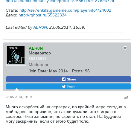
http://steamcommunity.com/profiles/76561199187693724
Стата:
http://se7enkills.gameme.com/playerinfo/724602
Демо:
http://rghost.ru/55522334
Last edited by
AER0N
;
23.05.2014, 15:59
.
AER0N
Модератор
Moderator
Join Date:
May 2014
Posts:
96
Share
Tweet
23.05.2014, 01:19
#6
Много оскорблений на серверах, по крайней мере сегодня в
мой адрес, по причине, что люди думали, что я играю с
софтом. Ники запомнил, но скринить не стал. На будущее
могу заскринить, если от этого будет толк.