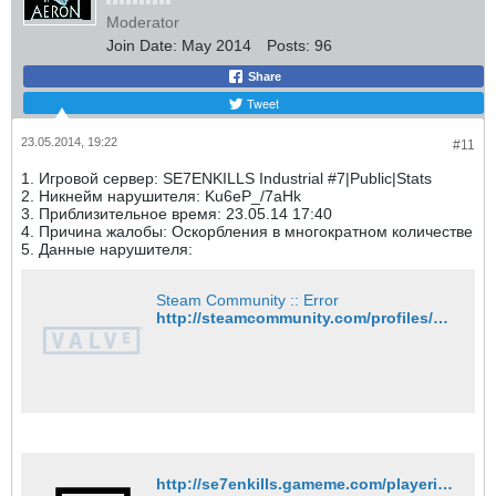
Moderator
Join Date:
May 2014
Posts:
96
Share
Tweet
23.05.2014, 19:22
#11
1. Игровой сервер: SE7ENKILLS Industrial #7|Public|Stats
2. Никнейм нарушителя: Ku6eP_/7aHk
3. Приблизительное время: 23.05.14 17:40
4. Причина жалобы: Оскорбления в многократном количестве
5. Данные нарушителя:
Steam Community :: Error
http://steamcommunity.com/profiles/76561201142544668
http://se7enkills.gameme.com/playerinfo/716006