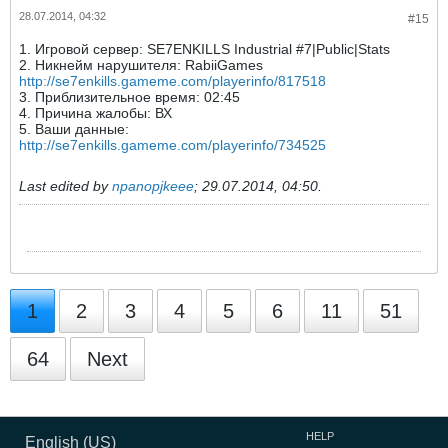
28.07.2014, 04:32
#15
1. Игровой сервер: SE7ENKILLS Industrial #7|Public|Stats
2. Никнейм нарушителя: RabiiGames
http://se7enkills.gameme.com/playerinfo/817518
3. Приблизительное время: 02:45
4. Причина жалобы: ВХ
5. Ваши данные:
http://se7enkills.gameme.com/playerinfo/734525
Last edited by
npanopjkeee
;
29.07.2014, 04:50
.
1
2
3
4
5
6
11
51
64
Next
HELP
English (US)