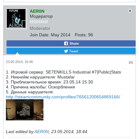
AER0N
Модератор
Moderator
Join Date:
May 2014
Posts:
96
Share
Tweet
23.05.2014, 16:46
#9
1. Игровой сервер: SE7ENKILLS Industrial #7|Public|Stats
2. Никнейм нарушителя: Mustafar
3. Приблизительное время: 23.05.14 15:30
4. Причина жалобы: Оскорбления
5. Данные нарушителя:
http://steamcommunity.com/profiles/76561200654869166/
Last edited by
AER0N
;
23.05.2014, 18:44
.