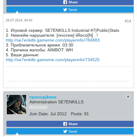
Share
Tweet
26.07.2014, 04:42
#14
1. Игровой сервер: SE7ENKILLS Industrial #7|Public|Stats
2. Никнейм нарушителя: [revcrew] iiReco[N] ..!
http://se7enkills.gameme.com/playerinfo/784883
3. Приблизительное время: 03:30
4. Причина жалобы: AIMBOT: WH
5. Ваши данные:
http://se7enkills.gameme.com/playerinfo/734525
npanopjkeee
Administration SE7ENKILLS
Join Date:
Jul 2012
Posts:
91
Share
Tweet