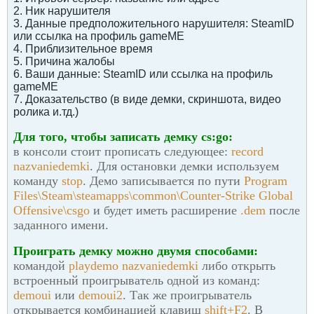
2. Ник нарушителя
3. Данные предположительного нарушителя: SteamID
или ссылка на профиль gameME
4. Приблизительное время
5. Причина жалобы
6. Ваши данные: SteamID или ссылка на профиль
gameME
7. Доказательство (в виде демки, скриншота, видео
ролика и.тд.)
Для того, чтобы записать демку cs:go:
в консоли стоит прописать следующее:
record
nazvaniedemki
. Для остановки демки используем
команду
stop
. Демо записывается по пути
Program
Files\Steam\steamapps\common\Counter-Strike Global
Offensive\csgo
и будет иметь расширение
.dem
после
заданного имени.
Проиграть демку можно двумя способами:
командой
playdemo nazvaniedemki
либо открыть
встроенный проигрыватель одной из команд:
demoui
или
demoui2
. Так же проигрыватель
открывается комбинацией клавиш
shift+F2
. В