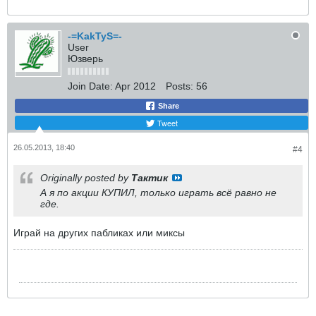
-=KakTyS=-
User
Юзверь
Join Date:
Apr 2012
Posts:
56
Share
Tweet
26.05.2013, 18:40
#4
Originally posted by
Тактик
А я по акции КУПИЛ, только играть всё равно не
где.
Играй на других пабликах или миксы