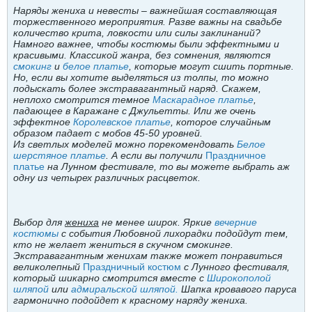
Наряды жениха и невесты – важнейшая составляющая
торжественного мероприятия. Разве важны на свадьбе
количество крита, ловкости или силы заклинаний?
Намного важнее, чтобы костюмы были эффектными и
красивыми. Классикой жанра, без сомнения, являются
смокинг
и
белое платье
, которые могут сшить портные.
Но, если вы хотите выделяться из толпы, то можно
подыскать более экстравагантный наряд. Скажем,
неплохо смотрится темное
Маскарадное платье
,
падающее в Каражане с Джульетты. Или же очень
эффектное
Королевское платье
, которое случайным
образом падает с мобов 45-50 уровней.
Из светлых моделей можно порекомендовать
Белое
шерстяное платье
. А если вы получили
Праздничное
платье
на Лунном фестивале, то вы можете выбрать аж
одну из четырех различных расцветок.
Выбор для
жениха
не менее широк. Яркие
вечерние
костюмы
с события Любовной лихорадки подойдут тем,
кто не желает жениться в скучном смокинге.
Экстравагантным женихам также может понравиться
великолепный
Праздничный костюм
с Лунного фестиваля,
который шикарно смотрится вместе с
Широкополой
шляпой
или
адмиральской шляпой.
Шапка кровавого паруса
гармонично подойдет к красному наряду жениха.