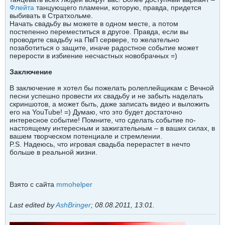
Флейта
танцующего пламени, которую, правда, придется
выбивать в Стратхольме.
Начать свадьбу вы можете в одном месте, а потом
постепенно переместиться в другое. Правда, если вы
проводите свадьбу на ПвП сервере, то желательно
позаботиться о защите, иначе радостное событие может
перерости в избиение несчастных новобрачных =)
Заключение
В заключение я хотел бы пожелать ролеплейщикам с Вечной
песни успешно провести их свадьбу и не забыть наделать
скриншотов, а может быть, даже записать видео и выложить
его на YouTube! =) Думаю, что это будет достаточно
интересное событие! Помните, что сделать событие по-
настоящему интересным и зажигательным – в ваших силах, в
вашем творческом потенциале и стремлении.
P.S. Надеюсь, что игровая свадьба перерастет в нечто
больше в реальной жизни.
Взято с сайта
mmohelper
Last edited by
AshBringer
;
08.08.2011, 13:01
.