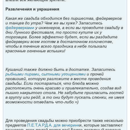
Развлечения и украшения
Какая же свадьба обходится без пиршества, фейерверков
и танцев до утра? Чем же вы хуже? Запаситесь
фейерверками
у инженеров, а если вы проводите свадьбу в
дни Лунного фестиваля, то просто купите их у
торговцев. Более эффектно будет, если вы раздадите
фейерверки всем гостям в достаточном количестве,
чтобы в течение всего праздника в небе полыхали
красочные огненные вспышки!
Кушаний также должно быть в достатке. Запаситесь
рыбными пирами
,
сытными угощениями
и прочей
провизией, которую разложите в месте проведения
свадьбы. Если постараться, что блюда можно
расположить очень красиво и привлекательно, создав вид
пышно накрытого стола. Не забудьте пригласить гостей
в группу или рейд, а то они будут пускать слюнки, не имея
возможности отведать что-либо =)
Для проведения свадьбы можно приобрести также несколько
предметов
П.Е.Т.А.Р.Д.А. для вечеринк
и, которые заставляют
танцевать всех людей вокруг вас! Более доступный вариант –