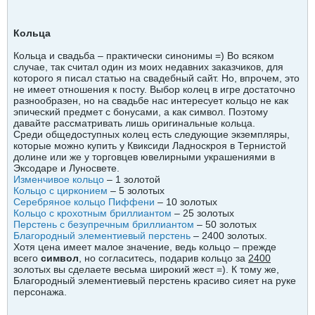
Кольца
Кольца и свадьба – практически синонимы =) Во всяком
случае, так считал один из моих недавних заказчиков, для
которого я писал статью на свадебный сайт. Но, впрочем, это
не имеет отношения к посту. Выбор колец в игре достаточно
разнообразен, но на свадьбе нас интересует кольцо не как
эпический предмет с бонусами, а как символ. Поэтому
давайте рассматривать лишь оригинальные кольца.
Среди общедоступных колец есть следующие экземпляры,
которые можно купить у Квиксиди Ладноскроя в Тернистой
долине или же у торговцев ювелирными украшениями в
Эксодаре и Луносвете.
Изменчивое кольцо
– 1 золотой
Кольцо с цирконием
– 5 золотых
Серебряное кольцо Пиффени
– 10 золотых
Кольцо с крохотным бриллиантом
– 25 золотых
Перстень с безупречным бриллиантом
– 50 золотых
Благородный элементиевый перстень
– 2400 золотых.
Хотя цена имеет малое значение, ведь кольцо – прежде
всего
символ
, но согласитесь, подарив кольцо за
2400
золотых вы сделаете весьма широкий жест =). К тому же,
Благородный элементиевый перстень красиво сияет на руке
персонажа.