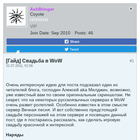
AshBringer
Coyote
VIP
Join Date:
Sep 2010
Posts:
46
Share
Tweet
[Гайд] Свадьба в WoW
#1
31.07.2011, 01:56
Очень интересную идею для поста подсказал один из
читателей блога, господин Алексей aka Мелджин, возможно,
уже известный вам по своим оригинальным скриншотам. Не
секрет, что на некоторых русскоязычных серверах в WoW
очень развит ролеплей. Особенно известен в этом смысле
сервер Вечная песня. И вот собственно предстоящей
свадьбе персонажей на этом сервере и посвящен данный
пост, где я постараюсь рассказать, как сделать игровую
свадьбу красочной и интересной.
Наряды