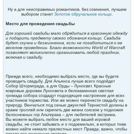
Ну а для неисправимых романтиков, без сомнения, лучшим
выбором станет
Золотое обручальное кольцо
.
Место для проведения свадьбы
Для хорошей свадьбы мало обрядиться в красочную одежду
и подарить предмету своего обожания кольцо. Свадьба
будет скучна и безжизненна, если не позаботиться о ее
веселом проведении. Благо возможности World of Warcraft
позволяют великолепно организовать любой праздник,
включая и свадьбу.
Прежде всего, необходимо выбрать место, где вы будете
проводить свадьбу. Для Альянса лучше всего подойдет
Собор Штормграда, а для Орды – Луносвет. Красные
ковровые дорожки Луносвета и белокаменная светлая
громада собора создадут подходящее настроение для всех
участников торжества. Или же можно перенести свадьбу на
природу. Венчаться под сенью джунглей Тернистой долины в
храме троллей или скрепить две жизни союзом у подножия
белоснежных гор Альтерака – для любителей экстрима.
Вы можете выбрать любое место для вашей игровой
свадьбы, не стоит забывать и о подземельях, в которых тоже
можно найти немало прелестных мест. Правда, важно, чтобы
влезли все желающие зрители.