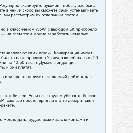
 Регулярно сканируйте аукцион, чтобы у вас была
те в ней, и скоро вы сможете сами устанавливать
го, мы рассмотрим их отдельным постом.
нено в классичеком WoW, с выходом БК приобрело
ов — на всем этом можно заработать немалые
устанавливают сами игроки. Конкуренция имеет
о билета на «паровоз» в Ульдуар колебалась от 20
или по 40-50 тысяч. Думаю, тенденция
ь, и они платят.
на или просто получить желаемый рейтинг для
е.
 этот бизнес. Если вы с трудом убиваете боссов
P тоже все просто: вряд ли кто-то доверит свои
брекете.
же можно дать. Будьте вежливы с клиентами и