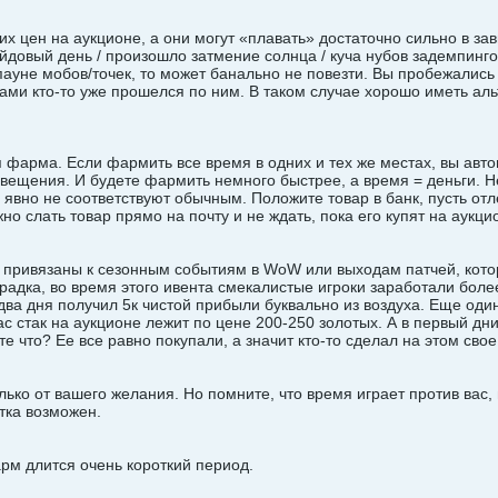
их цен на аукционе, а они могут «плавать» достаточно сильно в з
ейдовый день / произошло затмение солнца / куча нубов задемпинг
пауне мобов/точек, то может банально не повезти. Вы пробежались
ами кто-то уже прошелся по ним. В таком случае хорошо иметь аль
 фарма. Если фармить все время в одних и тех же местах, вы авт
ещения. И будете фармить немного быстрее, а время = деньги. Н
 явно не соответствуют обычным. Положите товар в банк, пусть от
о слать товар прямо на почту и не ждать, пока его купят на аукци
 привязаны к сезонным событиям в WoW или выходам патчей, кот
дка, во время этого ивента смекалистые игроки заработали более 
два дня получил 5к чистой прибыли буквально из воздуха. Еще оди
час стак на аукционе лежит по цене 200-250 золотых. А в первый д
те что? Ее все равно покупали, а значит кто-то сделал на этом свое
лько от вашего желания. Но помните, что время играет против вас,
тка возможен.
арм длится очень короткий период.