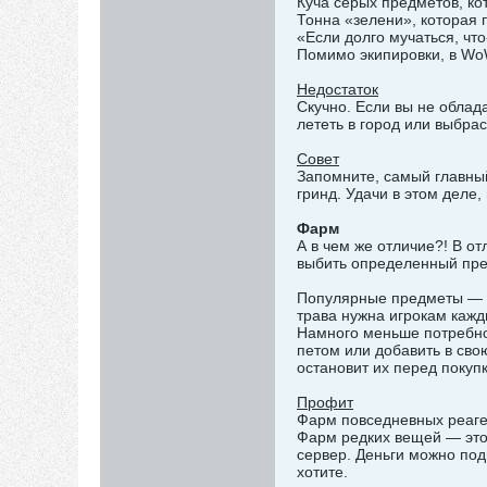
Куча серых предметов, ко
Тонна «зелени», которая 
«Если долго мучаться, чт
Помимо экипировки, в WoW
Недостаток
Скучно. Если вы не облад
лететь в город или выбра
Совет
Запомните, самый главны
гринд. Удачи в этом деле,
Фарм
А в чем же отличие?! В о
выбить определенный пре
Популярные предметы — эт
трава нужна игрокам кажд
Намного меньше потребнос
петом или добавить в сво
остановит их перед покуп
Профит
Фарм повседневных реаген
Фарм редких вещей — это 
сервер. Деньги можно под
хотите.