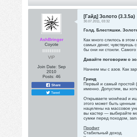
[Гайд] Золото (3.3.5а)
30.07.2011, 03:32
Голд. Блестяшки. Золот
AshBringer
Как много слилось в этом 
Coyote
самых денег, чувствуешь 
бы они ни стоили. Самого
VIP
Давайте поговорим о зол
Join Date:
Sep
Начнем мы с азов. Как за
2010
Posts:
46
Гринд
Первый и самый простой (
Share
именно. Допустим, вы хот
Tweet
Открываете wowhead и ищ
этого может быть ценным 
нацелены на массовое уни
вы кастер — выбирайте м
сумки перед походом, зап
Профит
Стабильный доход.