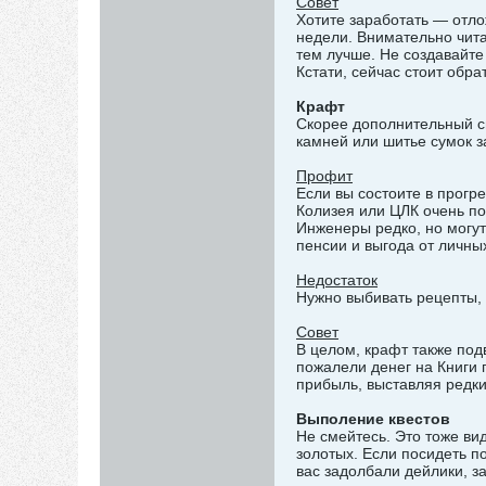
Совет
Хотите заработать — отло
недели. Внимательно чита
тем лучше. Не создавайте
Кстати, сейчас стоит обр
Крафт
Скорее дополнительный сп
камней или шитье сумок 
Профит
Если вы состоите в прогр
Колизея или ЦЛК очень по
Инженеры редко, но могут
пенсии и выгода от личны
Недостаток
Нужно выбивать рецепты, 
Совет
В целом, крафт также под
пожалели денег на Книги 
прибыль, выставляя редки
Выполение квестов
Не смейтесь. Это тоже вид
золотых. Если посидеть п
вас задолбали дейлики, за