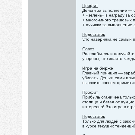
Профит
Деньги за выполнение — 
+ «зелень» в награду за о
+ много-много трешовых п
+ аччивки за выполнение 
Недостаток
Это наверняка не самый п
Совет
Расслабьтесь и получайте
уверены, что знаете кажды
Игра на бирже
Главный принцип — зараба
убивать. Деньги сами плыв
выразить совсем примити
Профит
Прибыль оганичена только
столице и бегая от аукцио
интересно! Это игра в игр
Недостаток
Только для людей с закон
в курсе текущих тенденци