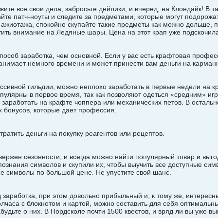
жите все свои дела, забросьте дейлики, и вперед, на Клондайк! В 
йте патч-ноуты и следите за предметами, которые могут подорож
 ажиотажа, спокойно скупайте такие предметы как можно дольше, п
атить внимание на Ледяные шары. Цена на этот крап уже подскочила
особ заработка, чем основной. Если у вас есть крафтовая профес
занимает немного времени и может принести вам деньги на карман
ессивной гильдии, можно неплохо заработать в первые недели на к
пулярны в первое время, так как позволяют одеться «средним» игр
 заработать на крафте чоппера или механических петов. В остальн
х бонусов, которые дает профессия.
тратить деньги на покупку реагентов или рецептов.
вержен сезонности, и всегда можно найти популярный товар и выго
познания символов и скупили их, чтобы выучить все доступные сим
е символы по большой цене. Не упустите свой шанс.
 заработка, при этом довольно прибыльный и, к тому же, интересны
олчаса с блокнотом и картой, можно составить для себя оптимальны
будьте о них. В Нордсколе почти 1500 квестов, и вряд ли вы уже вы