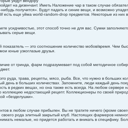
торые уйдут вендору
пойдет на дизенчант. Иметь Наложение чар в таком случае обязател
о-нибудь получится». Будут падать и синие вещи, и возможно упаде
 есть еще уйма world-random-drop предметов. Некоторые из них 
аете усидчивостью, этот способ точно не для вас. Сумки заполняют
сывать серые вещи.
й показатель — это соотношение количество мобов/время. Чем бы
 мои юные узкоглазые друзья.
тличие от гринда, фарм подразумевает под собой методичное собир
дмет.
о руда, трава, рецепты, мясо, рыба. Все, что нужно в больших ко
ый день в больших количествах. Запомните, люди каждый день поку
ть в редких вещах, но она также есть всегда. На любом сервере н
ю коллекцию недостающий рецепт. Коллекционеры по своей природе
кой «безделушки».
тов в любом случае прибылен. Вы не тратите ничего (кроме своего
своего рода элитный закрытый клуб. Настоящих фармеров немного,
нимать немалые, но придется работать и вникать в специфику. Бо