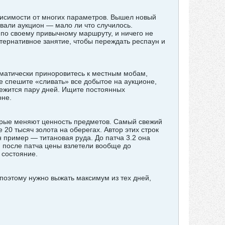
ависимости от многих параметров. Вышел новый
овали аукцион — мало ли что случилось.
 по своему привычному маршруту, и ничего не
тернативное занятие, чтобы переждать респаун и
оматически приноровитесь к местным мобам,
е спешите «сливать» все добытое на аукционе,
лежится пару дней. Ищите постоянных
оне.
орые меняют ценность предметов. Самый свежий
20 тысяч золота на оберегах. Автор этих строк
н пример — титановая руда. До патча 3.2 она
ни после патча цены взлетели вообще до
 состояние.
 поэтому нужно выжать максимум из тех дней,