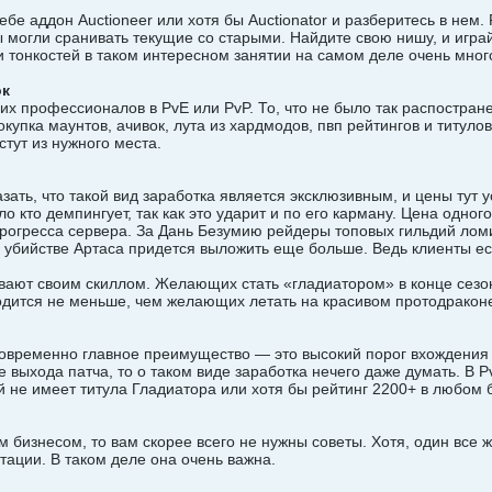
бе аддон Auctioneer или хотя бы Auctionator и разберитесь в нем.
ы могли сранивать текущие со старыми. Найдите свою нишу, и играй
и тонкостей в таком интересном занятии на самом деле очень мно
ок
х профессионалов в PvE или PvP. То, что не было так распостра
окупка маунтов, ачивок, лута из хардмодов, пвп рейтингов и титул
стут из нужного места.
зать, что такой вид заработка является эксклюзивным, и цены тут 
о кто демпингует, так как это ударит и по его карману. Цена одног
 прогресса сервера. За Дань Безумию рейдеры топовых гильдий лом
в убийстве Артаса придется выложить еще больше. Ведь клиенты ест
вают своим скиллом. Желающих стать «гладиатором» в конце сезо
одится не меньше, чем желающих летать на красивом протодракон
овременно главное преимущество — это высокий порог вхождения в
 выхода патча, то о таком виде заработка нечего даже думать. В Pv
й не имеет титула Гладиатора или хотя бы рейтинг 2200+ в любом 
м бизнесом, то вам скорее всего не нужны советы. Хотя, один все 
тации. В таком деле она очень важна.