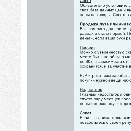
Совет
Обязательно установите се
своя база данных цен и в
цены на товары. Советов 
Продажа лута или ачив
Высшая лига для настоящи
размах и стало нормой. П
деньги, если ваши руки ра
Профит
Можно с уверенностью ска
место быть, но обычно мал
до 80к, в зависимости от
сохранится, и за участие 
PvP игроки тоже зарабаты
покупки нужной вещи нах
Недостаток
Главный недостаток и одн
спустя пару месяцев после
деньги персонажу, которы
Совет
Если вы занимаетесь таки
позаботьтесь о своей репу