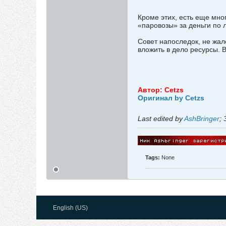
Кроме этих, есть еще мно
«паровозы» за деньги по 
Совет напоследок, не жал
вложить в дело ресурсы. 
Автор: Cetzs
Оригинал by Cetzs
Last edited by
AshBringer
;
Tags:
None
English (US)