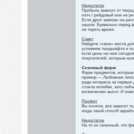
Недостаток
Прибыль зависит от текущ
патч / рейдовый или не р
Если дроп завязан на рес
нашли. Буквально перед в
не терять время.
Совет
Найдите «свои» места для
условиям ландшафта и осв
если цены на нем сегодня
покупателей, которым можн
Сезонный фарм
Фарм предметов, которые
пример — Любовная лихора
ради интереса за первые 
стоила копейки, зато сей
космических высот. И знае
Профит
Вы поняли, все зависит то
когда такой способ зарабо
Недостаток
На то он сезонный, что ф