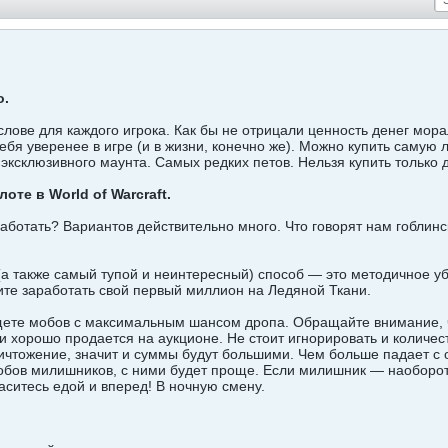
о.
слове для каждого игрока. Как бы не отрицали ценность денег мора
себя уверенее в игре (и в жизни, конечно же). Можно купить самую
 эксклюзивного маунта. Самых редких петов. Нельзя купить только 
оте в World of Warcraft.
работать? Вариантов действительно много. Что говорят нам гоблин
а также самый тупой и неинтересный) способ — это методичное уб
ите заработать свой первый миллион на Ледяной Ткани.
ете мобов с максимальным шансом дропа. Обращайте внимание, что
и хорошо продается на аукционе. Не стоит игнорировать и количест
чтожение, значит и суммы будут большими. Чем больше падает с 
обов милишников, с ними будет проще. Если милишник — наоборот
аситесь едой и вперед! В ночную смену.