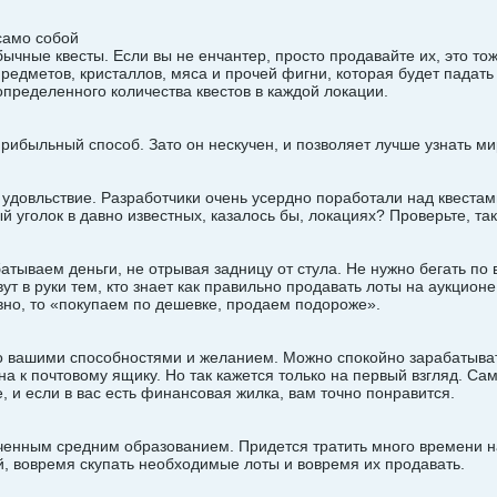
само собой
бычные квесты. Если вы не енчантер, просто продавайте их, это тож
редметов, кристаллов, мяса и прочей фигни, которая будет падать
определенного количества квестов в каждой локации.
рибыльный способ. Зато он нескучен, и позволяет лучше узнать ми
 удовльствие. Разработчики очень усердно поработали над квестам
й уголок в давно известных, казалось бы, локациях? Проверьте, так
тываем деньги, не отрывая задницу от стула. Не нужно бегать по в
ут в руки тем, кто знает как правильно продавать лоты на аукцион
вно, то «покупаем по дешевке, продаем подороже».
 вашими способностями и желанием. Можно спокойно зарабатывать 
на к почтовому ящику. Но так кажется только на первый взгляд. Са
е, и если в вас есть финансовая жилка, вам точно понравится.
ченным средним образованием. Придется тратить много времени на
й, вовремя скупать необходимые лоты и вовремя их продавать.