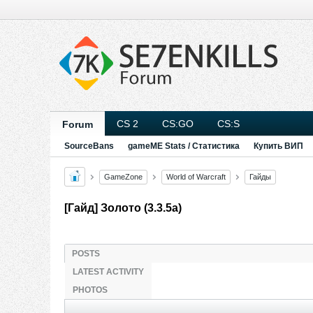
CS 2
CS:GO
CS:S
Forum
SourceBans
gameME Stats / Статистика
Купить ВИП
GameZone
World of Warcraft
Гайды
[Гайд] Золото (3.3.5а)
POSTS
LATEST ACTIVITY
PHOTOS