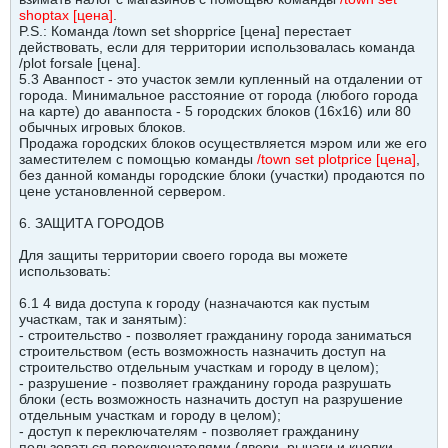
shoptax [цена]
.
P.S.: Команда /town set shopprice [цена] перестает
действовать, если для территории использовалась команда
/plot forsale [цена].
5.3 Аванпост - это участок земли купленный на отдалении от
города. Минимальное расстояние от города (любого города
на карте) до аванпоста - 5 городских блоков (16х16) или 80
обычных игровых блоков.
Продажа городских блоков осуществляется мэром или же его
заместителем с помощью команды
/town set plotprice [цена]
,
без данной команды городские блоки (участки) продаются по
цене установленной сервером.
6. ЗАЩИТА ГОРОДОВ
Для защиты территории своего города вы можете
использовать:
6.1 4 вида доступа к городу (назначаются как пустым
участкам, так и занятым):
- строительство - позволяет гражданину города заниматься
строительством (есть возможность назначить доступ на
строительство отдельным участкам и городу в целом);
- разрушение - позволяет гражданину города разрушать
блоки (есть возможность назначить доступ на разрушение
отдельным участкам и городу в целом);
- доступ к переключателям - позволяет гражданину
пользоваться переключателями (двери, рычаги и кнопки,