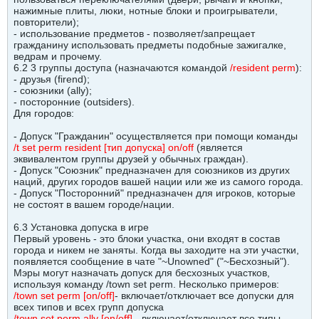
нажимные плиты, люки, нотные блоки и проигрыватели,
повторители);
- использование предметов - позволяет/запрещает
гражданину использовать предметы подобные зажигалке,
ведрам и прочему.
6.2 3 группы доступа (назначаются командой
/resident perm
):
- друзья (firend);
- союзники (ally);
- посторонние (outsiders).
Для городов:
- Допуск "Гражданин" осуществляется при помощи команды
/t set perm resident [тип допуска] on/off
(является
эквивалентом группы друзей у обычных граждан).
- Допуск "Союзник" предназначен для союзников из других
наций, других городов вашей нации или же из самого города.
- Допуск "Посторонний" предназначен для игроков, которые
не состоят в вашем городе/нации.
6.3 Установка допуска в игре
Первый уровень - это блоки участка, они входят в состав
города и никем не заняты. Когда вы заходите на эти участки,
появляется сообщение в чате "~Unowned" ("~Бесхозный").
Мэры могут назначать допуск для бесхозных участков,
используя команду /town set perm. Несколько примеров:
/town set perm [on/off]
- включает/отключает все допуски для
всех типов и всех групп допуска
/town set perm ally [on/off]
- включает/отключает все типы