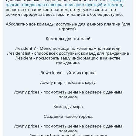
плагин городов для сервера, описание функций и команд
,
является от части копи-пастом, но тут уж извините - не
осилил переделать весь текст и написать более доступно.
Абсолютно все команды доступные для данного плагина (для
игроков).
Команды для жителей
/resident ? - Меню помощи по командам для жителя
/resident list - список всех доступных команд для гражданина
/resident - посмотреть вашу информацию в качестве
гражданина
/town leave - уйти из города
/towny map - показать карту
/towny prices - посмотреть цены на сервере с данным
плагином
Команды мэра
Создание нового города
/towny prices - посмотреть цены на сервере с данным
плагином
/town new [имя города] - создать город