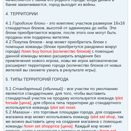
банке заканчиваются, город выходит из войны.
4. ТЕРРИТОРИИ
4.1
Городские блоки
- это комплекс участков размером 16х16
стандартных блоков, высотой от админиума до неба. Эти
блоки приобретаются мэром, после этого они могут быть
проданы или подарены жителям.
4.2 Покупка блоков - мэр может приобретать блоки с
помощью команды (блоки приобретутся рандомно вокруг
города)
/town buy bonus [количество блоков]
с помощью
данной команды можно расширить владения без
привлечения нового игрока, новы же игрок автоматически
расширяет территорию города (количество блоков от новых
жителей вы сможете узнать в результате игры).
5. ТИПЫ ТЕРРИТОРИЙ ГОРОДА
5.1
Стандартный (обычный)
- все участки по умолчанию
являются стандартными, для того, чтобы выставить
стандартный участок на продажу используется команда
/plot
forsale [цена]
, для сброса типа территории до стандартного
используется команда
/plot set reset
.
5.2
Магазин
- это торговые площадки города, для создания
магазина мэр может использовать команду
/plot set shop
, так
же можно выставить цену на создание магазина с помощью
команды
/town set shopprice [цена]
. Каждый мэр может
взимать налог с магазинов с помощью команды
/town set