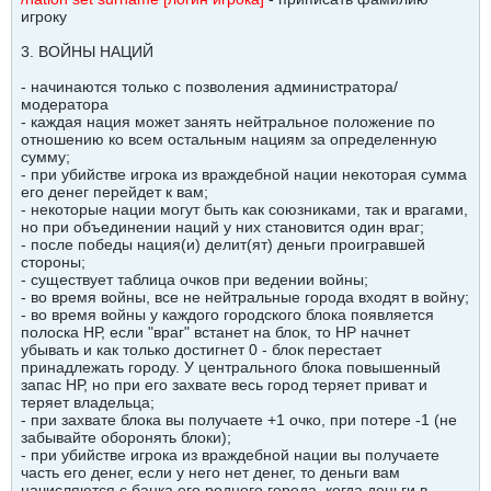
игроку
3. ВОЙНЫ НАЦИЙ
- начинаются только с позволения администратора/
модератора
- каждая нация может занять нейтральное положение по
отношению ко всем остальным нациям за определенную
сумму;
- при убийстве игрока из враждебной нации некоторая сумма
его денег перейдет к вам;
- некоторые нации могут быть как союзниками, так и врагами,
но при объединении наций у них становится один враг;
- после победы нация(и) делит(ят) деньги проигравшей
стороны;
- существует таблица очков при ведении войны;
- во время войны, все не нейтральные города входят в войну;
- во время войны у каждого городского блока появляется
полоска НР, если "враг" встанет на блок, то НР начнет
убывать и как только достигнет 0 - блок перестает
принадлежать городу. У центрального блока повышенный
запас НР, но при его захвате весь город теряет приват и
теряет владельца;
- при захвате блока вы получаете +1 очко, при потере -1 (не
забывайте оборонять блоки);
- при убийстве игрока из враждебной нации вы получаете
часть его денег, если у него нет денег, то деньги вам
начисляются с банка его родного города, когда деньги в