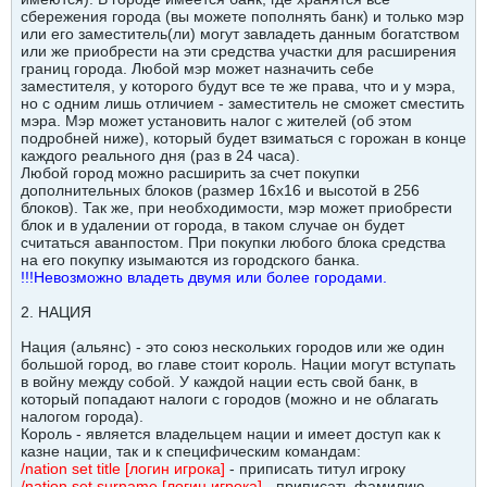
сбережения города (вы можете пополнять банк) и только мэр
или его заместитель(ли) могут завладеть данным богатством
или же приобрести на эти средства участки для расширения
границ города. Любой мэр может назначить себе
заместителя, у которого будут все те же права, что и у мэра,
но с одним лишь отличием - заместитель не сможет сместить
мэра. Мэр может установить налог с жителей (об этом
подробней ниже), который будет взиматься с горожан в конце
каждого реального дня (раз в 24 часа).
Любой город можно расширить за счет покупки
дополнительных блоков (размер 16х16 и высотой в 256
блоков). Так же, при необходимости, мэр может приобрести
блок и в удалении от города, в таком случае он будет
считаться аванпостом. При покупки любого блока средства
на его покупку изымаются из городского банка.
!!!Невозможно владеть двумя или более городами.
2. НАЦИЯ
Нация (альянс) - это союз нескольких городов или же один
большой город, во главе стоит король. Нации могут вступать
в войну между собой. У каждой нации есть свой банк, в
который попадают налоги с городов (можно и не облагать
налогом города).
Король - является владельцем нации и имеет доступ как к
казне нации, так и к специфическим командам:
/nation set title [логин игрока]
- приписать титул игроку
/nation set surname [логин игрока]
- приписать фамилию