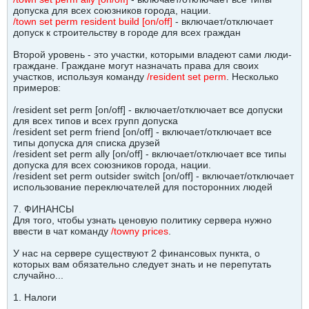
допуска для всех союзников города, нации.
/town set perm resident build [on/off]
- включает/отключает
допуск к строительству в городе для всех граждан
Второй уровень - это участки, которыми владеют сами люди-
граждане. Граждане могут назначать права для своих
участков, используя команду
/resident set perm
. Несколько
примеров:
/resident set perm [on/off] - включает/отключает все допуски
для всех типов и всех групп допуска
/resident set perm friend [on/off] - включает/отключает все
типы допуска для списка друзей
/resident set perm ally [on/off] - включает/отключает все типы
допуска для всех союзников города, нации.
/resident set perm outsider switch [on/off] - включает/отключает
использование переключателей для посторонних людей
7. ФИНАНСЫ
Для того, чтобы узнать ценовую политику сервера нужно
ввести в чат команду
/towny prices
.
У нас на сервере существуют 2 финансовых пункта, о
которых вам обязательно следует знать и не перепутать
случайно...
1. Налоги