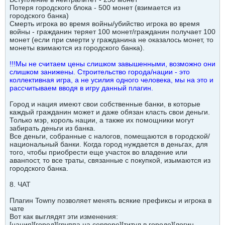
Потеря городского блока - 500 монет (взимается из
городского банка)
Смерть игрока во время войны/убийство игрока во время
войны - гражданин теряет 100 монет/гражданин получает 100
монет (если при смерти у гражданина не оказалось монет, то
монеты взимаются из городского банка).
!!!Мы не считаем цены слишком завышенными, возможно они
слишком занижены. Строительство города/нации - это
коллективная игра, а не усилия одного человека, мы на это и
рассчитываем вводя в игру данный плагин.
Город и нация имеют свои собственные банки, в которые
каждый гражданин может и даже обязан класть свои деньги.
Только мэр, король нации, а также их помощники могут
забирать деньги из банка.
Все деньги, собранные с налогов, помещаются в городской/
национальный банки. Когда город нуждается в деньгах, для
того, чтобы приобрести еще участок во владение или
аванпост, то все траты, связанные с покупкой, изымаются из
городского банка.
8. ЧАТ
Плагин Towny позволяет менять всякие префиксы и игрока в
чате
Вот как выглядят эти изменения:
[нация][город][группа на сервере][титул в городе][логин