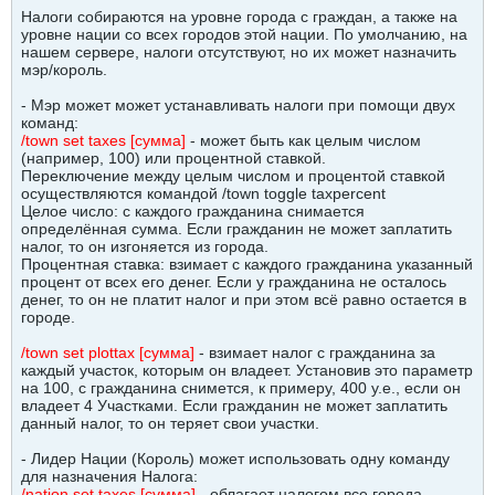
Налоги собираются на уровне города с граждан, а также на
уровне нации со всех городов этой нации. По умолчанию, на
нашем сервере, налоги отсутствуют, но их может назначить
мэр/король.
- Мэр может может устанавливать налоги при помощи двух
команд:
/town set taxes [сумма]
- может быть как целым числом
(например, 100) или процентной ставкой.
Переключение между целым числом и процентой ставкой
осуществляются командой /town toggle taxpercent
Целое число: с каждого гражданина снимается
определённая сумма. Если гражданин не может заплатить
налог, то он изгоняется из города.
Процентная ставка: взимает с каждого гражданина указанный
процент от всех его денег. Если у гражданина не осталось
денег, то он не платит налог и при этом всё равно остается в
городе.
/town set plottax [сумма]
- взимает налог с гражданина за
каждый участок, которым он владеет. Установив это параметр
на 100, с гражданина снимется, к примеру, 400 у.е., если он
владеет 4 Участками. Если гражданин не может заплатить
данный налог, то он теряет свои участки.
- Лидер Нации (Король) может использовать одну команду
для назначения Налога:
/nation set taxes [сумма]
- облагает налогом все города