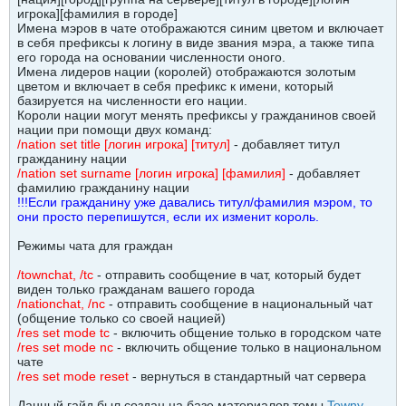
игрока][фамилия в городе]
Имена мэров в чате отображаются синим цветом и включает
в себя префиксы к логину в виде звания мэра, а также типа
его города на основании численности оного.
Имена лидеров нации (королей) отображаются золотым
цветом и включает в себя префикс к имени, который
базируется на численности его нации.
Короли нации могут менять префиксы у гражданинов своей
нации при помощи двух команд:
/nation set title [логин игрока] [титул]
- добавляет титул
гражданину нации
/nation set surname [логин игрока] [фамилия]
- добавляет
фамилию гражданину нации
!!!Если гражданину уже давались титул/фамилия мэром, то
они просто перепишутся, если их изменит король.
Режимы чата для граждан
/townchat, /tc
- отправить сообщение в чат, который будет
виден только гражданам вашего города
/nationchat, /nc
- отправить сообщение в национальный чат
(общение только со своей нацией)
/res set mode tc
- включить общение только в городском чате
/res set mode nc
- включить общение только в национальном
чате
/res set mode reset
- вернуться в стандартный чат сервера
Данный гайд был создан на базе материалов темы
Towny -