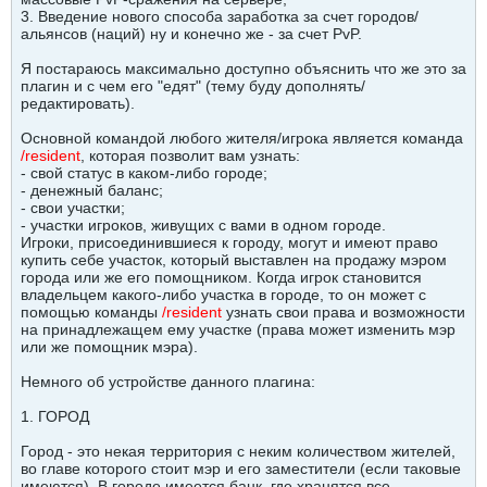
3. Введение нового способа заработка за счет городов/
альянсов (наций) ну и конечно же - за счет PvP.
Я постараюсь максимально доступно объяснить что же это за
плагин и с чем его "едят" (тему буду дополнять/
редактировать).
Основной командой любого жителя/игрока является команда
/resident
, которая позволит вам узнать:
- свой статус в каком-либо городе;
- денежный баланс;
- свои участки;
- участки игроков, живущих с вами в одном городе.
Игроки, присоединившиеся к городу, могут и имеют право
купить себе участок, который выставлен на продажу мэром
города или же его помощником. Когда игрок становится
владельцем какого-либо участка в городе, то он может с
помощью команды
/resident
узнать свои права и возможности
на принадлежащем ему участке (права может изменить мэр
или же помощник мэра).
Немного об устройстве данного плагина:
1. ГОРОД
Город - это некая территория с неким количеством жителей,
во главе которого стоит мэр и его заместители (если таковые
имеются). В городе имеется банк, где хранятся все