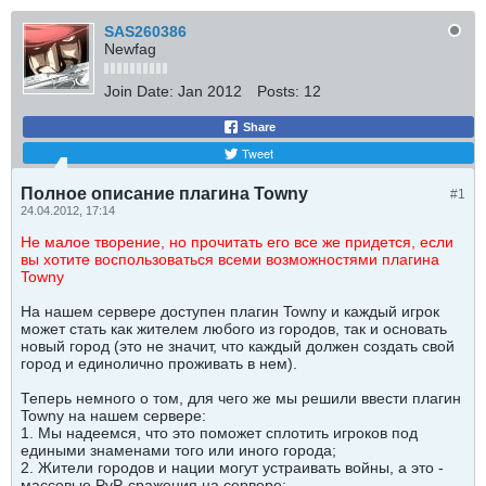
SAS260386
Newfag
Join Date:
Jan 2012
Posts:
12
Share
Tweet
Полное описание плагина Towny
#1
24.04.2012, 17:14
Не малое творение, но прочитать его все же придется, если
вы хотите воспользоваться всеми возможностями плагина
Towny
На нашем сервере доступен плагин Towny и каждый игрок
может стать как жителем любого из городов, так и основать
новый город (это не значит, что каждый должен создать свой
город и единолично проживать в нем).
Теперь немного о том, для чего же мы решили ввести плагин
Towny на нашем сервере:
1. Мы надеемся, что это поможет сплотить игроков под
едиными знаменами того или иного города;
2. Жители городов и нации могут устраивать войны, а это -
массовые PvP-сражения на сервере;