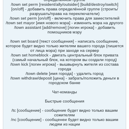
/town set perm [resident/ally/outsider] [build/destroy/switch]
[on/off] - добавить права определённой группе (строить/
разрушать/права на переключатели)
/town set perm [on/off] - включить права для заместителей
/town set mayor [имя нового мэра] - изменить мэра на другого
/town assistant [add/remove] [логин игрока] - добавить
помощников мэру
/town set board [текст сообщения] - написать сообщение,
которое будет видно только жителям вашего города (пишется
от лица мэра) при заходе на сервер
/town set homeblock - двигать центральный блок привата
(самый начальный блок, на котором вы создали город)
/town kick [логин игрока] - вышвырнуть жителя из состава
города
/town delete [имя города] - удалить город
/town withdraw/deposit [цена] - забрать/положить деньги в
городском банке
Чат-команды
Быстрые сообщения
/tc [сообщение] - сообщение будет видно только вашим
сожителям
/nc [сообщение] - сообщенеи будет видно только вашим
людям из нации