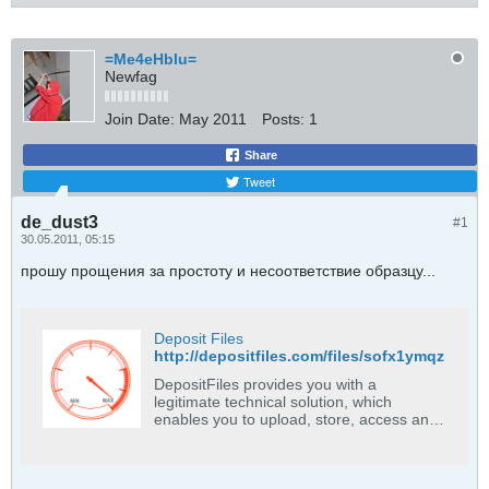
=Me4eHblu=
Newfag
Join Date:
May 2011
Posts:
1
Share
Tweet
de_dust3
#1
30.05.2011, 05:15
прошу прощения за простоту и несоответствие образцу...
Deposit Files
http://depositfiles.com/files/sofx1ymqz
DepositFiles provides you with a
legitimate technical solution, which
enables you to upload, store, access and
download text, software, scripts, images,
sounds, videos, animations and any other
materials in form of one or several