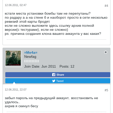
12.06.2011, 02:47
#4
кстати места установки бомбы там не перепутаны?
по радару а а на стене б и наоборот. просто в сети несколько
ревизий этой карты бродят.
если не сложно выложите здесь ссылку архив полной
версии(с тестурами), если не сложно)
ps: причина создания клона вашего аккаунта у вас какая?
=Me4a=
Newfag
Join Date:
Jun 2011
Posts:
12
Share
Tweet
12.06.2011, 22:07
#5
забыл пароль на предыдущий аккаунт.. восстановить не
удалось..
ахрив я скинул бесу