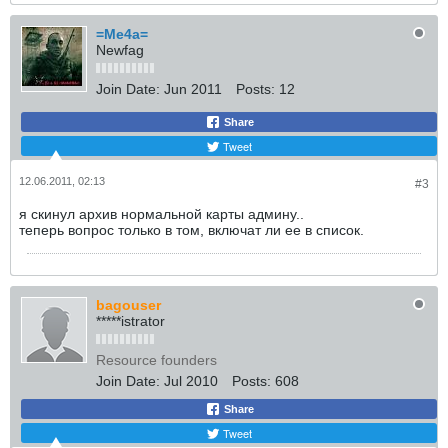
=Me4a=
Newfag
Join Date:
Jun 2011
Posts:
12
Share
Tweet
12.06.2011, 02:13
#3
я скинул архив нормальной карты админу..
теперь вопрос только в том, включат ли ее в список.
bagouser
*****istrator
Resource founders
Join Date:
Jul 2010
Posts:
608
Share
Tweet