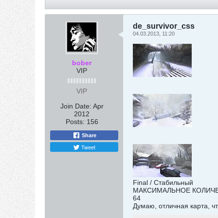
de_survivor_css
04.03.2013, 11:20
bober
VIP
VIP
Join Date:
Apr
2012
Posts:
156
Share
Tweet
Final / Стабильный
МАКСИМАЛЬНОЕ КОЛИЧ
64
Думаю, отличная карта, чт