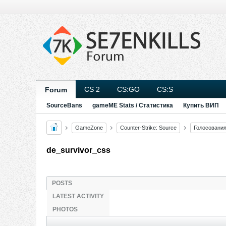
CS 2
CS:GO
CS:S
Forum
SourceBans
gameME Stats / Статистика
Купить ВИП
GameZone
Counter-Strike: Source
Голосовани
de_survivor_css
POSTS
LATEST ACTIVITY
PHOTOS