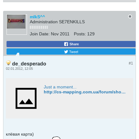
mIkS^^
Administration SE7ENKILLS
Join Date:
Nov 2011
Posts:
129
Share
Tweet
de_desperado
#1
02.01.2012, 12:05
Just a moment...
http://cs-mapping.com.ua/forum/showthread.php?t=17225
клёвая карта)