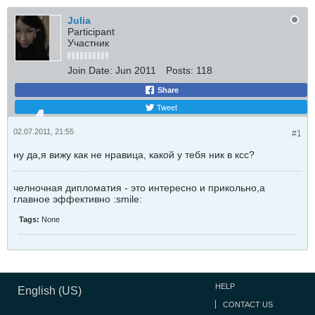
Julia
Participant
Участник
Join Date:
Jun 2011
Posts:
118
Share
Tweet
02.07.2011, 21:55
#1
ну да,я вижу как не нравица, какой у тебя ник в ксс?
челночная дипломатия - это интересно и прикольно,а
главное эффективно :smile:
Tags:
None
HELP
English (US)
CONTACT US