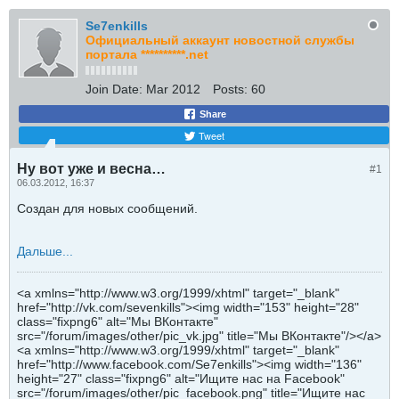
Se7enkills
Официальный аккаунт новостной службы
портала **********.net
Join Date:
Mar 2012
Posts:
60
Share
Tweet
Ну вот уже и весна…
#1
06.03.2012, 16:37
Создан для новых сообщений.
Дальше...
<a xmlns="http://www.w3.org/1999/xhtml" target="_blank"
href="http://vk.com/sevenkills"><img width="153" height="28"
class="fixpng6" alt="Мы ВКонтакте"
src="/forum/images/other/pic_vk.jpg" title="Мы ВКонтакте"/></a>
<a xmlns="http://www.w3.org/1999/xhtml" target="_blank"
href="http://www.facebook.com/Se7enkills"><img width="136"
height="27" class="fixpng6" alt="Ищите нас на Facebook"
src="/forum/images/other/pic_facebook.png" title="Ищите нас