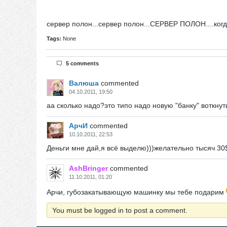
сервер полон...сервер полон...СЕРВЕР ПОЛОН....когд
Tags:
None
5 comments
Валюша
commented
04.10.2011, 19:50
аа сколько надо?это типо надо новую "банку" воткнут
АрчИ
commented
10.10.2011, 22:53
Деньги мне дай,я всё выделю)))желательно тысяч 30$
AshBringer
commented
11.10.2011, 01:20
Арчи, губозакатывающую машинку мы тебе подарим
You must be logged in to post a comment.