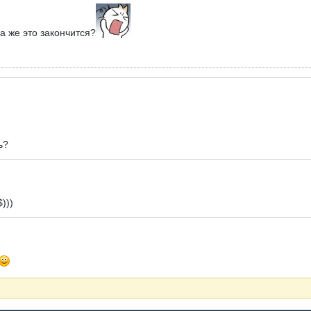
а же это закончится?
ь?
)))