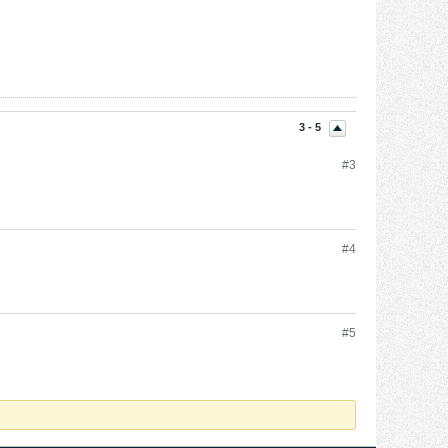
3 - 5
#
3
#
4
#
5