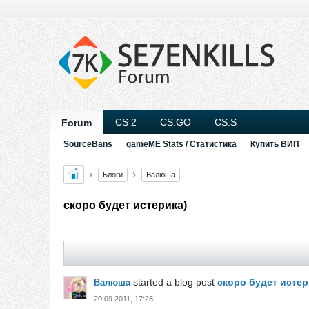
CS 2
CS:GO
CS:S
Forum
SourceBans
gameME Stats / Статистика
Купить ВИП
Блоги
Валюша
скоро будет истерика)
started a blog post
скоро будет истер
Валюша
20.09.2011, 17:28