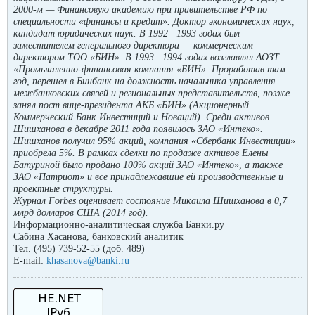
2000-м — Финансовую академию при правительстве РФ по
специальности «финансы и кредит». Доктор экономических наук,
кандидат юридических наук. В 1992—1993 годах был
заместителем генерального директора — коммерческим
директором ТОО «БИН». В 1993—1994 годах возглавлял АОЗТ
«Промышленно-финансовая компания «БИН». Проработав там
год, перешел в Бинбанк на должность начальника управления
межбанковских связей и региональных представительств, позже
занял пост вице-президента АКБ «БИН» (Акционерный
Коммерческий Банк Инвестиций и Новаций). Среди активов
Шишханова в декабре 2011 года появилось ЗАО «Интеко».
Шишханов получил 95% акций, компания «Сбербанк Инвестиции»
приобрела 5%. В рамках сделки по продаже активов Елены
Батуриной было продано 100% акций ЗАО «Интеко», а также
ЗАО «Патриот» и все принадлежавшие ей производственные и
проектные структуры.
Журнал Forbes оценивает состояние Микаила Шишханова в 0,7
млрд долларов США (2014 год).
Информационно-аналитическая служба Банки.ру
Сабина Хасанова, банковский аналитик
Тел. (495) 739-52-55 (доб. 489)
E-mail:
khasanova@banki.ru