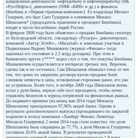
направления деятельности: нефтедобычу и нефтепереработку (НК
«РуссНефть»), девелопмент (ПФК «БИН» и др.) и финансы
(Бинбанк и «Первая страховая компания»). Ее владельцы Михаил
Гуцериев, его брат Саит Гуцериев и племянник Микаил
Шишханов* (председатель правления и президент Бинбанка)
входят в число богатейших людей России.
В феврале 2008 года было объявлено о продаже Бинбанка сенатору
от Белгородской области, совладельцу «Русагро», девелоперских
компаний «Авгур Эстейт», «Масштаб» и земельных участков в
Подмосковье Вадиму Мошковичу (журнал «Финанс» тогда
оценивал его состояние в 2,5 млрд долларов). При этом в
банковских кругах у***** ходил слух о том, что покупка Бинбанка
Мошковичем осуществляется в интересах третьих лиц. Впрочем,
сделка так и не состоялась. Сам Шишханов объяснил отказ от нее
тем, что сроки по закрытию договора купли-продажи были
слишком затянуты и цена, оговоренная сторонами ранее, его уже
не устраивала. Более того, в октябре 2008 года Шишханов вновь
встал у руля банка, вернув себе пост президента, чтобы лично
управлять бизнесом в период потрясений на финансовых рынках.
До недавнего времени (на конец мая 2014 года) Микаилу
Шишханову принадлежало 97,96% акций банка. Однако в
результате дополнительного выпуска (проходившего по закрытой
подписке в пользу компании «Ханберг Финанс Лимитед»
Михаила Гуцериева) 2 июня 2014 года стало известно, что доля
Шишханова была сокращена до 77,7%, а доля Михаила Гуцериева
составила 20,6% акций банка. В результате проведенной
допэмиссии уставный капитал банка увеличился на 1,9 млрд