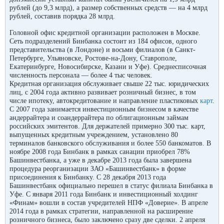
рублей (до 9,3 млрд), а размер собственных средств — на 4 млрд
рублей, составив порядка 28 млрд.
Головной офис кредитной организации расположен в Москве.
Сеть подразделений Бинбанка состоит из 184 офисов, одного
представительства (в Лондоне) и восьми филиалов (в Санкт-
Петербурге, Ульяновске, Ростове-на-Дону, Ставрополе,
Екатеринбурге, Новосибирске, Казани и Уфе). Среднесписочная
численность персонала — более 4 тыс человек.
Кредитная организация обслуживает свыше 22 тыс. юридических
лиц, с 2004 года активно развивает розничный бизнес, в том
числе ипотеку, автокредитование и направление пластиковых
карт
.
С 2007 года занимается инвестиционным бизнесом в качестве
андеррайтера и соандеррайтера по облигационным займам
российских эмитентов. Для держателей примерно 300 тыс. карт,
выпущенных кредитным учреждением, установлено 80
терминалов банковского обслуживания и более 550 банкоматов. В
ноябре 2008 года Бинбанк в рамках санации приобрел 78%
Башинвестбанка, а уже в декабре 2013 года была завершена
процедура реорганизации ЗАО «Башинвестбанк» в форме
присоединения к Бинбанку. С 28 декабря 2013 года
Башинвестбанк официально перешел в статус филиала Бинбанка в
Уфе. С января 2011 года Бинбанк и инвестиционный холдинг
«Финам» вошли в состав учредителей НПФ «Доверие». В апреле
2014 года в рамках стратегии, направленной на расширение
розничного бизнеса, было заключено сразу две сделки. 2 апреля