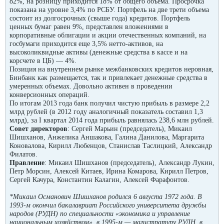
82%, на розницу приходится 18% от общего объема. Просрочка
показана на уровне 3,4% по РСБУ. Портфель на две трети объема
состоит из долгосрочных (свыше года) кредитов. Портфель
ценных бумаг равен 9%, представлен вложениями в
корпоративные облигации и акции отечественных компаний, на
госбумаги приходится еще 3,5% нетто-активов, на
высоколиквидные активы (денежные средства в кассе и на
корсчете в ЦБ) — 4%.
Позиция на внутреннем рынке межбанковских кредитов неровная,
Бинбанк как размещается, так и привлекает денежные средства в
умеренных объемах. Довольно активен в проведении
конверсионных операций.
По итогам 2013 года банк получил чистую прибыль в размере 2,2
млрд рублей (в 2012 году аналогичный показатель составил 1,3
млрд), за I квартал 2014 года прибыль равнялась 238,6 млн рублей.
Совет директоров
: Сергей Марьин (председатель), Микаил
Шишханов, Анжелика Аншакова, Галина Данилова, Маргарита
Коновалова, Кирилл Любенцов, Станислав Таслицкий, Александр
Филатов.
Правление
: Микаил Шишханов (председатель), Александр Лукин,
Петр Морсин, Алексей Китаев, Ирина Комарова, Кирилл Петров,
Сергей Качура, Константин Калагин, Алексей Фарафонтов.
*Микаил Османович Шишханов родился 6 августа 1972 года. В
1993-м окончил бакалавриат Российского университета дружбы
народов (РУДН) по специальности «экономика и управление
национальным хозяйством», в 1995-м — магистратуру РУДН, в