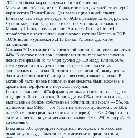
2014 года была закрыта сделка по приобретению
Москомприватбанка, который ранее являлся дочерней структурой
украинского ПриватБанка. Для реализации данной сделки
Бинбанку был выделен кредит от АСВ в размере 12 млрд рублей.
Чуть позже, 25 апреля, стало известно, что подконтрольная
Микаилу Шишханову компания Asokerco Trading Limited
приобретает у крупнейшей финансовой группы Норвегии DNB
100% акций мурманского ДНБ Банка. Условия сделки не
раскрывались.
С начала 2013 года активы кредитной организации увеличились на
44%. В составе пассивов наблюдается значительное увеличение
депозитов физлиц (с 79 млрд рублей до 119 млрд, или на 50%),
также увеличились средства до востребования на счетах
финансовых организаций, депозиты организаций, выпущенные
банком собственные облигации и векселя, а также капитал. В
активной части вновь привлеченные средства были вложены в
кредитный портфель и в портфель госбумаг.
В составе пассивов 50% формируют вклады физлиц, на средства
предприятий и организаций приходится 31% нетто-пассивов, на
выпущенные банком собственные облигации и векселя — 5%, на
привлеченные МБК — 3% (часть из которых привлечена от ЦБ),
на собственные средства (капитал и резервы) — 9%. Обороты по
счетам клиентов внутри месяца составляют 150—250 млрд рублей
ежемесячно.
В активах 60% формирует кредитный портфель, в его составе
доминируют ссуды, выданные коммерческим предприятиям, —