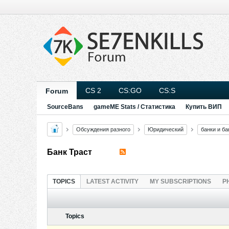
CS 2
CS:GO
CS:S
Forum
SourceBans
gameME Stats / Статистика
Купить ВИП
Обсуждения разного
Юридический
банки и б
Банк Траст
TOPICS
LATEST ACTIVITY
MY SUBSCRIPTIONS
P
Topics