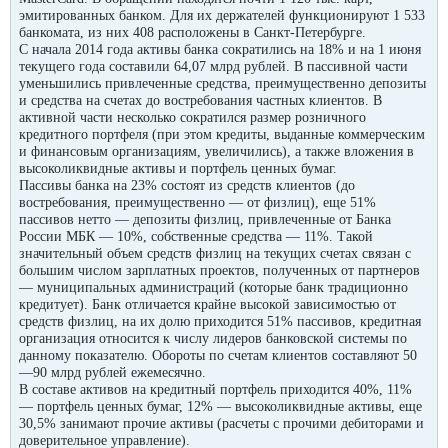
эмитированных банком. Для их держателей функционируют 1 533
банкомата, из них 408 расположены в Санкт-Петербурге.
C начала 2014 года активы банка сократились на 18% и на 1 июня
текущего года составили 64,07 млрд рублей. В пассивной части
уменьшились привлеченные средства, преимущественно депозиты
и средства на счетах до востребования частных клиентов. В
активной части несколько сократился размер розничного
кредитного портфеля (при этом кредиты, выданные коммерческим
и финансовым организациям, увеличились), а также вложения в
высоколиквидные активы и портфель ценных бумаг.
Пассивы банка на 23% состоят из средств клиентов (до
востребования, преимущественно — от физлиц), еще 51%
пассивов нетто — депозиты физлиц, привлеченные от Банка
России МБК — 10%, собственные средства — 11%. Такой
значительный объем средств физлиц на текущих счетах связан с
большим числом зарплатных проектов, полученных от партнеров
— муниципальных администраций (которые банк традиционно
кредитует). Банк отличается крайне высокой зависимостью от
средств физлиц, на их долю приходится 51% пассивов, кредитная
организация относится к числу лидеров банковской системы по
данному показателю. Обороты по счетам клиентов составляют 50
—90 млрд рублей ежемесячно.
В составе активов на кредитный портфель приходится 40%, 11%
— портфель ценных бумаг, 12% — высоколиквидные активы, еще
30,5% занимают прочие активы (расчеты с прочими дебиторами и
доверительное управление).