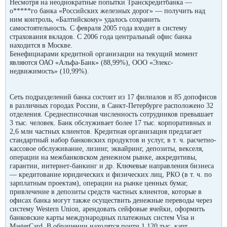
Несмотря на неоднократные попытки Транскредитбанка —
о*****го банка «Российских железных дорог» — получить над
ним контроль, «Балтийскому» удалось сохранить
самостоятельность. С февраля 2005 года входит в систему
страхования вкладов. С 2006 года центральный офис банка
находится в Москве.
Бенефициарами кредитной организации на текущий момент
являются ОАО «Альфа-Банк» (88,99%), ООО «Элекс-
недвижимость» (10,99%).
Сеть подразделений банка состоит из 17 филиалов и 85 допофисов
в различных городах России, в Санкт-Петербурге расположено 32
отделения. Среднесписочная численность сотрудников превышает
3 тыс. человек. Банк обслуживает более 17 тыс. корпоративных и
2,6 млн частных клиентов. Кредитная организация предлагает
стандартный набор банковских продуктов и услуг, в т. ч. расчетно-
кассовое обслуживание, лизинг, эквайринг, депозиты, векселя,
операции на межбанковском денежном рынке, аккредитивы,
гарантии, интернет-банкинг и др. Ключевые направления бизнеса
— кредитование юридических и физических лиц, РКО (в т. ч. по
зарплатным проектам), операции на рынке ценных бумаг,
привлечение в депозиты средств частных клиентов, которые в
офисах банка могут также осуществить денежные переводы через
систему Western Union, арендовать сейфовые ячейки, оформить
банковские карты международных платежных систем Visa и
MasterCard. В обращении находятся почти 1 120 тыс. карт,