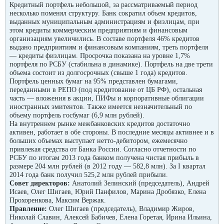
Кредитный портфель небольшой, за рассматриваемый период
несколько поменял структуру. Банк сократил объем кредитов,
выданных муниципальным администрациям и физлицам, при
этом кредиты коммерческим предприятиям и финансовым
организациям увеличились. В составе портфеля 46% кредитов
выдано предприятиям и финансовым компаниям, треть портфеля
— кредиты физлицам. Просрочка показана на уровне 1,7%
портфеля по РСБУ (стабильна в динамике). Портфель на две трети
объема состоит из долгосрочных (свыше 1 года) кредитов.
Портфель ценных бумаг на 95% представлен бумагами,
переданными в РЕПО (под кредитование от ЦБ РФ), остальная
часть — вложения в акции, ПИФы и корпоративные облигации
иностранных эмитентов. Также имеется незначительный по
объему портфель госбумаг (6,9 млн рублей).
На внутреннем рынке межбанковских кредитов достаточно
активен, работает в обе стороны. В последние месяцы активнее и в
больших объемах выступает нетто-дебитором, ежемесячно
привлекая средства от Банка России. Согласно отчетности по
РСБУ по итогам 2013 года банком получена чистая прибыль в
размере 204 млн рублей (в 2012 году — 582,8 млн). За I квартал
2014 года банк получил 525,2 млн рублей прибыли.
Совет директоров:
Анатолий Зелинский (председатель), Андрей
Исаев, Олег Шигаев, Юрий Панфилов, Марина Дробязко, Елена
Прохоренкова, Максим Вержак.
Правление:
Олег Шигаев (председатель), Владимир Жиров,
Николай Славин, Алексей Бабичев, Елена Горетая, Ирина Ильина,