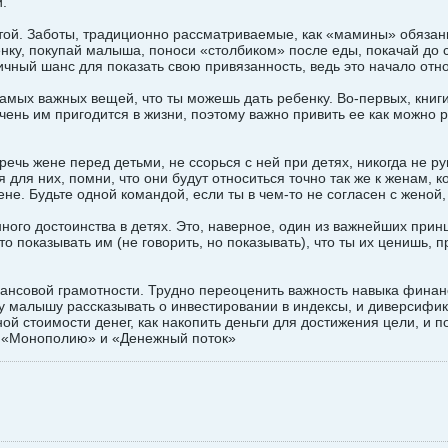
.
ой. Заботы, традиционно рассматриваемые, как «мамины» обязанн
у, покупай малыша, поноси «столбиком» после еды, покачай до сн
личный шанс для показать свою привязанность, ведь это начало отн
самых важных вещей, что ты можешь дать ребенку. Во-первых, книг
очень им пригодится в жизни, поэтому важно привить ее как можно 
ечь жене перед детьми, не ссорься с ней при детях, никогда не ру
ля них, помни, что они будут относиться точно так же к женам, ко
не. Будьте одной командой, если ты в чем-то не согласен с женой,
нного достоинства в детях. Это, наверное, один из важнейших прин
то показывать им (не говорить, но показывать), что ты их ценишь, 
ансовой грамотности. Трудно переоценить важность навыка финан
 малышу рассказывать о инвестировании в индексы, и диверсифика
й стоимости денег, как накопить деньги для достижения цели, и по
 в «Монополию» и «Денежный поток»