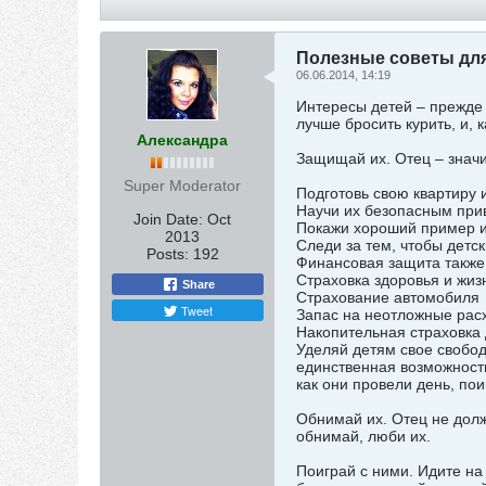
Полезные советы для
06.06.2014, 14:19
Интересы детей – прежде 
лучше бросить курить, и, 
Александра
Защищай их. Отец – значи
Super Moderator
Подготовь свою квартиру 
Научи их безопасным при
Join Date:
Oct
Покажи хороший пример и
2013
Следи за тем, чтобы детс
Posts:
192
Финансовая защита также
Страховка здоровья и жиз
Share
Страхование автомобиля
Tweet
Запас на неотложные рас
Накопительная страховка
Уделяй детям свое свобод
единственная возможность
как они провели день, по
Обнимай их. Отец не долж
обнимай, люби их.
Поиграй с ними. Идите на