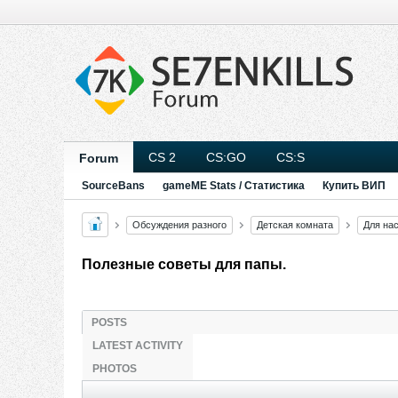
CS 2
CS:GO
CS:S
Forum
SourceBans
gameME Stats / Статистика
Купить ВИП
Обсуждения разного
Детская комната
Для на
Полезные советы для папы.
POSTS
LATEST ACTIVITY
PHOTOS