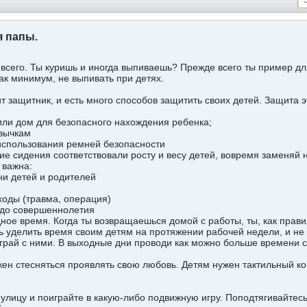
 папы.
всего. Ты куришь и иногда выпиваешь? Прежде всего ты пример для
как минимум, не выпивать при детях.
т защитник, и есть много способов защитить своих детей. Защита э
или дом для безопасного нахождения ребенка;
вычкам
спользования ремней безопасности
кие сидения соответствовали росту и весу детей, вовремя заменяй
 важна:
ни детей и родителей
ходы (травма, операция)
 до совершеннолетия
ное время. Когда ты возвращаешься домой с работы, ты, как правил
 уделить время своим детям на протяжении рабочей недели, и не с
играй с ними. В выходные дни проводи как можно больше времени с
ен стесняться проявлять свою любовь. Детям нужен тактильный конт
 улицу и поиграйте в какую-либо подвижную игру. Поподтягивайтес