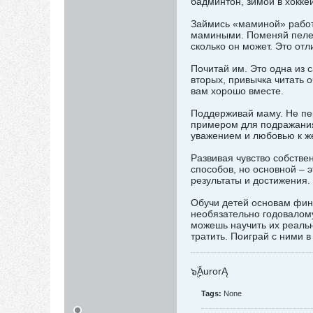
бадминтон, зимой в хоккей
Займись «маминой» работ
мамиными. Поменяй пеленк
сколько он может. Это от
Почитай им. Это одна из 
вторых, привычка читать 
вам хорошо вместе.
Поддерживай маму. Не пер
примером для подражания д
уважением и любовью к же
Развивая чувство собстве
способов, но основной – э
результаты и достижения.
Обучи детей основам фин
необязательно годовалому
можешь научить их реально
тратить. Поиграй с ними
๖ۣۣۜAurorĄ
Tags:
None