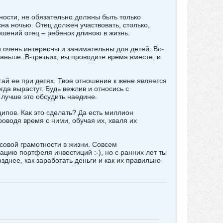
ости, не обязательно должны быть только
а ночью. Отец должен участвовать, столько,
ошений отец – ребенок длиною в жизнь.
и очень интересны и занимательны для детей. Во-
раньше. В-третьих, вы проводите время вместе, и
гай ее при детях. Твое отношение к жене является
гда вырастут. Будь вежлив и относись с
 лучше это обсудить наедине.
ципов. Как это сделать? Да есть миллион
проводя время с ними, обучая их, хваля их
совой грамотности в жизни. Совсем
цию портфеля инвестиций :-), но с ранних лет ты
зднее, как заработать деньги и как их правильно