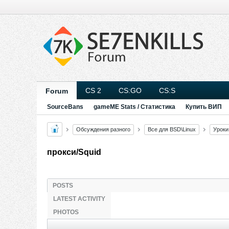
CS 2
CS:GO
CS:S
Forum
SourceBans
gameME Stats / Статистика
Купить ВИП
Обсуждения разного
Все для BSD\Linux
Уроки
прокси/Squid
POSTS
LATEST ACTIVITY
PHOTOS