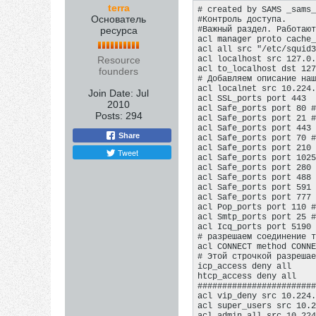
terra
# created by SAMS _sams_
Основатель
#Контроль доступа.

ресурса
#Важный раздел. Работают
acl manager proto cache_
acl all src "/etc/squid3
Resource
acl localhost src 127.0.
acl to_localhost dst 127
founders
# Добавляем описание наш
acl localnet src 10.224.
Join Date:
Jul
acl SSL_ports port 443

2010
acl Safe_ports port 80 #
Posts:
294
acl Safe_ports port 21 #
acl Safe_ports port 443 
Share
acl Safe_ports port 70 #
acl Safe_ports port 210 
Tweet
acl Safe_ports port 1025
acl Safe_ports port 280 
acl Safe_ports port 488 
acl Safe_ports port 591 
acl Safe_ports port 777 
acl Pop_ports port 110 #
acl Smtp_ports port 25 #
acl Icq_ports port 5190 
# разрешаем соединение т
acl CONNECT method CONNE
# Этой строчкой разрешае
icp_access deny all

htcp_access deny all

########################
acl vip_deny src 10.224.
acl super_users src 10.2