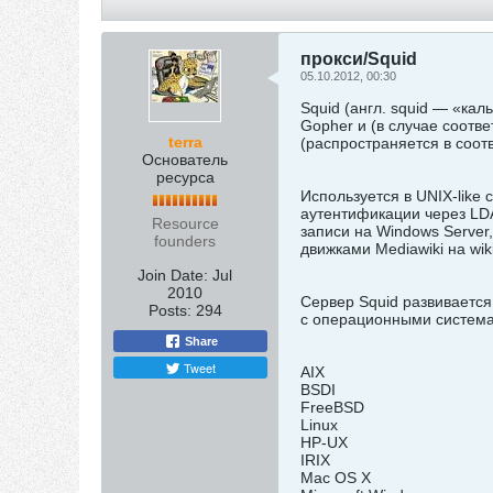
прокси/Squid
05.10.2012, 00:30
Squid (англ. squid — «к
Gopher и (в случае соот
terra
(распространяется в соот
Основатель
ресурса
Используется в UNIX-like 
аутентификации через LDA
Resource
записи на Windows Server
founders
движками Mediawiki на wi
Join Date:
Jul
2010
Сервер Squid развивается
Posts:
294
с операционными систем
Share
Tweet
AIX
BSDI
FreeBSD
Linux
HP-UX
IRIX
Mac OS X