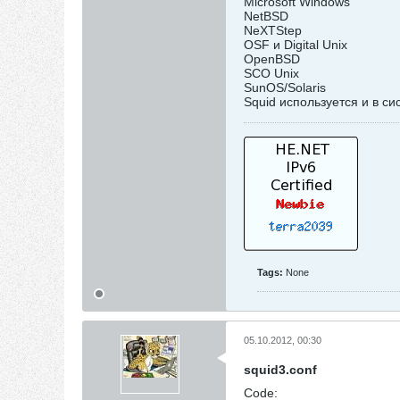
Microsoft Windows
NetBSD
NeXTStep
OSF и Digital Unix
OpenBSD
SCO Unix
SunOS/Solaris
Squid используется и в си
Tags:
None
05.10.2012, 00:30
squid3.conf
Code: