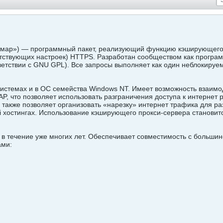
альмар») — программный пакет, реализующий функцию кэширующего 
ветствующих настроек) HTTPS. Разработан сообществом как програ
ветствии с GNU GPL). Все запросы выполняет как один неблокируе
системах и в ОС семейства Windows NT. Имеет возможность взаимоде
P, что позволяет использовать разграничения доступа к интернет
, также позволяет организовать «нарезку» интернет трафика для р
ki хостингах. Использование кэширующего прокси-сервера становит
 в течение уже многих лет. Обеспечивает совместимость с больши
ами: