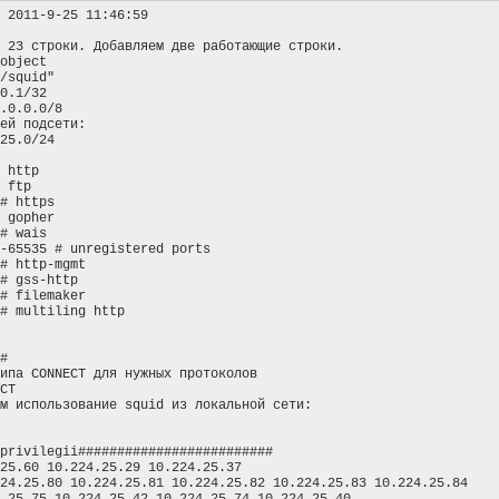
 2011-9-25 11:46:59

 23 строки. Добавляем две работающие строки.

object

/squid"

0.1/32

.0.0.0/8

ей подсети:

25.0/24

 http

 ftp

# https

 gopher

# wais

-65535 # unregistered ports

# http-mgmt

# gss-http

# filemaker

# multiling http

 

 

# 

ипа CONNECT для нужных протоколов 

CT

м использование squid из локальной сети:

privilegii#########################

25.60 10.224.25.29 10.224.25.37

24.25.80 10.224.25.81 10.224.25.82 10.224.25.83 10.224.25.84
