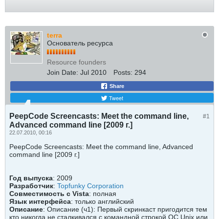
terra
Основатель ресурса
Resource founders
Join Date:
Jul 2010
Posts:
294
Share
Tweet
PeepCode Screencasts: Meet the command line,
#1
Advanced command line [2009 г.]
22.07.2010, 00:16
PeepCode Screencasts: Meet the command line, Advanced
command line [2009 г.]
Год выпуска
: 2009
Разработчик
:
Topfunky Corporation
Совместимость с Vista
: полная
Язык интерфейса
: только английский
Описание
: Описание (ч1): Первый скринкаст пригодится тем
кто никогда не сталкивался с командной строкой ОС Unix или