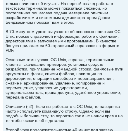
только начинает её изучать. На первый взгляд работа в
текстовом терминале может показаться сложной, но
постепенная пошаговая подача материала опытным
разработчиком и системным администратором Дэном
Бенджамином поможет вам в этом.
В 70-минутном уроке вы узнаете об основных понятиях ОС
Unix, поиске справочной информации, работе с файлами,
директориями и запускаемыми программами. В качестве
бонуса прилагается 60-страничный справочник в формате
PDF.
Основные темы урока: ОС Unix, справка, терминальные
клиенты, скачивание примеров, установка средств
разработки, приглашение командной строки, файловые пути,
аргументы и флаги, списки файлов, навигация по
директориям, операции конвейера и перенаправления,
сжатие и архивирование, удаление, копирование и
перемещение, управление директориями,
суперпользователь, права доступа, удалённое управление,
передача файлов.
Описание (ч2): Если вы работаете с ОС Unix, то наверняка
часто используете командную строку. Однако если вы
подобны большинству, то вероятно так и не нашли время на
то чтобы освоить её в деталях.
Второй урок продолжительностью 40 минут под завязку