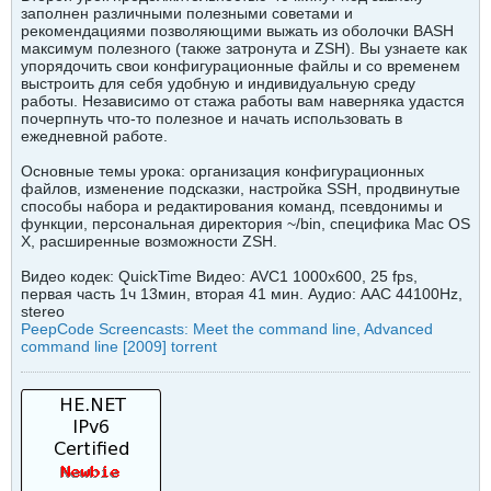
заполнен различными полезными советами и
рекомендациями позволяющими выжать из оболочки BASH
максимум полезного (также затронута и ZSH). Вы узнаете как
упорядочить свои конфигурационные файлы и со временем
выстроить для себя удобную и индивидуальную среду
работы. Независимо от стажа работы вам наверняка удастся
почерпнуть что-то полезное и начать использовать в
ежедневной работе.
Основные темы урока: организация конфигурационных
файлов, изменение подсказки, настройка SSH, продвинутые
способы набора и редактирования команд, псевдонимы и
функции, персональная директория ~/bin, специфика Mac OS
X, расширенные возможности ZSH.
Видео кодек: QuickTime Видео: AVC1 1000x600, 25 fps,
первая часть 1ч 13мин, вторая 41 мин. Аудио: AAC 44100Hz,
stereo
PeepCode Screencasts: Meet the command line, Advanced
command line [2009] torrent