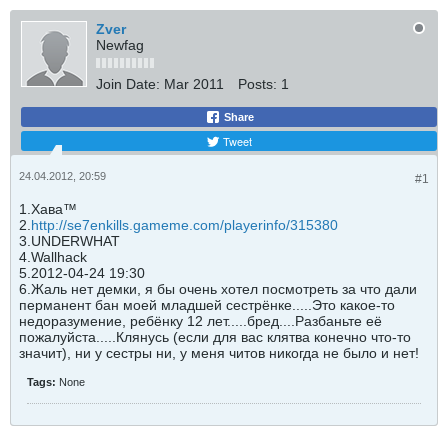
Zver
Newfag
Join Date:
Mar 2011
Posts:
1
Share
Tweet
24.04.2012, 20:59
#1
1.Хава™
2.
http://se7enkills.gameme.com/playerinfo/315380
3.‎UNDERWHAT
4.Wallhack
5.2012-04-24 19:30
6.Жаль нет демки, я бы очень хотел посмотреть за что дали
перманент бан моей младшей сестрёнке.....Это какое-то
недоразумение, ребёнку 12 лет.....бред....Разбаньте её
пожалуйста.....Клянусь (если для вас клятва конечно что-то
значит), ни у сестры ни, у меня читов никогда не было и нет!
Tags:
None