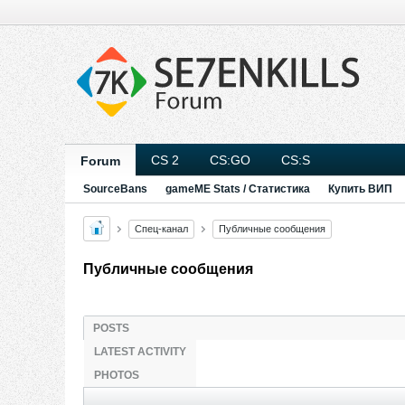
CS 2
CS:GO
CS:S
Forum
SourceBans
gameME Stats / Статистика
Купить ВИП
Спец-канал
Публичные сообщения
Публичные сообщения
POSTS
LATEST ACTIVITY
PHOTOS