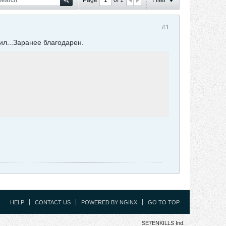
#1
ил...Заранее благодарен.
HELP
CONTACT US
POWERED BY NGINX
GO TO TOP
SE7ENKILLS Ind.