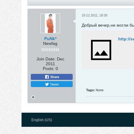
19.12.2011, 18:30
Добрый вечер,не могли бы
PuNk*
http://
Newfag
Join Date:
Dec
2011
Posts:
0
Share
Tweet
Tags:
None
English (US)