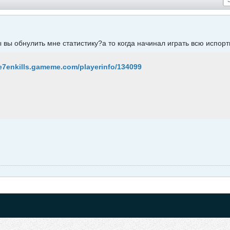
 вы обнулить мне статистику?а то когда начинал играть всю испорт
se7enkills.gameme.com/playerinfo/134099