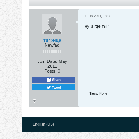
16.10.2011, 18:36
ну и где ты?
тигрица
Newfag
Join Date:
May
2011
Posts:
0
Share
Tweet
Tags:
None
English (US)