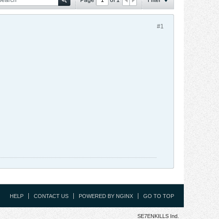
#1
HELP
CONTACT US
POWERED BY NGINX
GO TO TOP
SE7ENKILLS Ind.