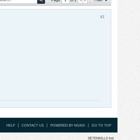
#1
HELP
CONTACT US
POWERED BY NGINX
GO TO TOP
SE7ENKILLS Ind.