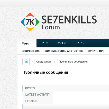
CS 2
CS:GO
CS:S
Forum
SourceBans
gameME Stats / Статистика
Купить ВИП
Спец-канал
Публичные сообщения
Публичные сообщения
POSTS
LATEST ACTIVITY
PHOTOS