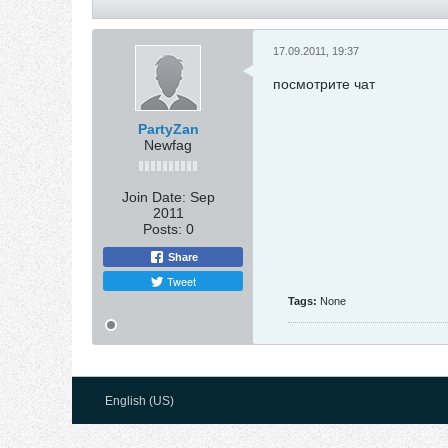
17.09.2011, 19:37
посмотрите чат
PartyZan
Newfag
Join Date:
Sep
2011
Posts:
0
Share
Tweet
Tags:
None
English (US)