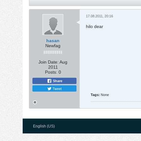
17.08.2011, 20:16
hilo dear
hasan
Newfag
Join Date:
Aug
2011
Posts:
0
Share
Tweet
Tags:
None
English (US)