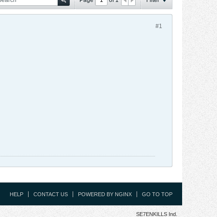
#1
HELP
CONTACT US
POWERED BY NGINX
GO TO TOP
SE7ENKILLS Ind.