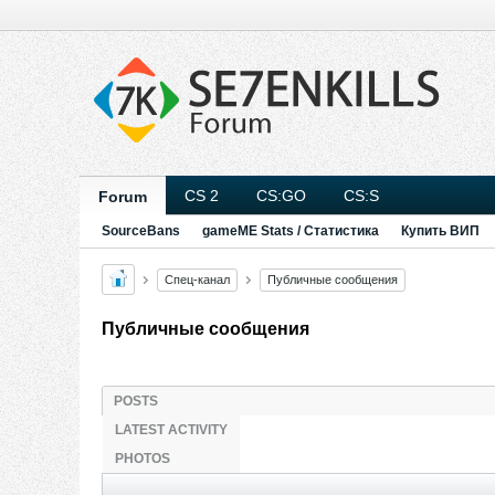
CS 2
CS:GO
CS:S
Forum
SourceBans
gameME Stats / Статистика
Купить ВИП
Спец-канал
Публичные сообщения
Публичные сообщения
POSTS
LATEST ACTIVITY
PHOTOS