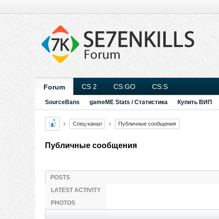
CS 2
CS:GO
CS:S
Forum
SourceBans
gameME Stats / Статистика
Купить ВИП
Спец-канал
Публичные сообщения
Публичные сообщения
POSTS
LATEST ACTIVITY
PHOTOS