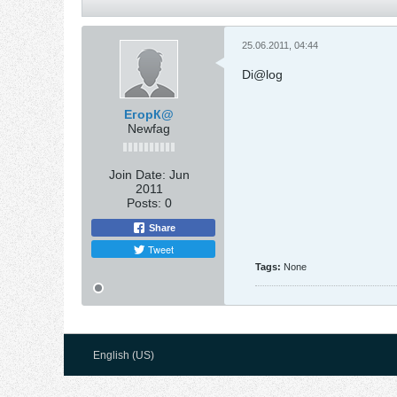
25.06.2011, 04:44
Di@log
ЕгорК@
Newfag
Join Date:
Jun
2011
Posts:
0
Share
Tweet
Tags:
None
English (US)