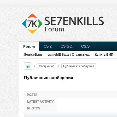
CS 2
CS:GO
CS:S
Forum
SourceBans
gameME Stats / Статистика
Купить ВИП
Спец-канал
Публичные сообщения
Публичные сообщения
POSTS
LATEST ACTIVITY
PHOTOS