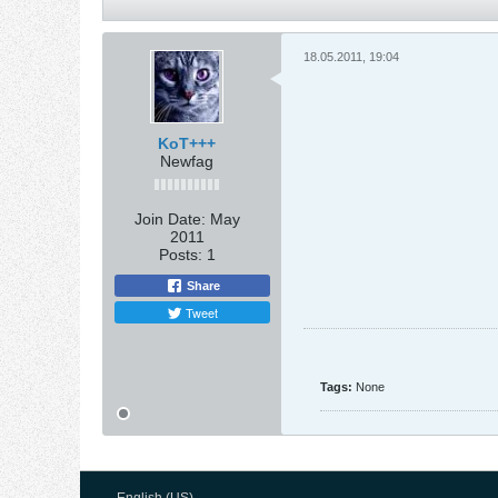
18.05.2011, 19:04
KoT+++
Newfag
Join Date:
May
2011
Posts:
1
Share
Tweet
Tags:
None