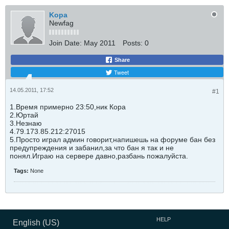
Kopa
Newfag
Join Date:
May 2011
Posts:
0
Share
Tweet
14.05.2011, 17:52
#1
1.Время примерно 23:50,ник Кора
2.Юртай
3.Незнаю
4.79.173.85.212:27015
5.Просто играл админ говорит,напишешь на форуме бан без
предупреждения и забанил,за что бан я так и не
понял.Играю на сервере давно,разбань пожалуйста.
Tags:
None
HELP
English (US)