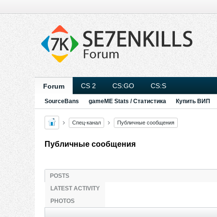
CS 2
CS:GO
CS:S
Forum
SourceBans
gameME Stats / Статистика
Купить ВИП
Спец-канал
Публичные сообщения
Публичные сообщения
POSTS
LATEST ACTIVITY
PHOTOS