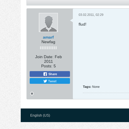
03.02.2011, 02:29
flud!
amarf
Newfag
Join Date:
Feb
2011
Posts:
5
Share
Tweet
Tags:
None
English (US)