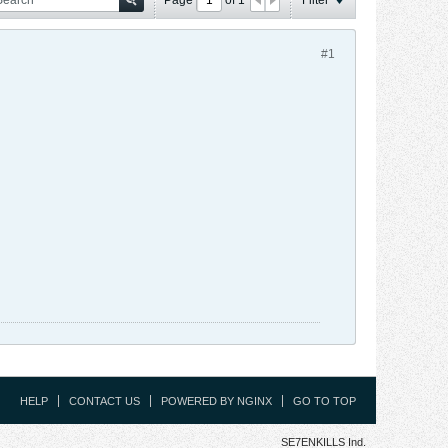
#1
HELP
CONTACT US
POWERED BY NGINX
GO TO TOP
SE7ENKILLS Ind.