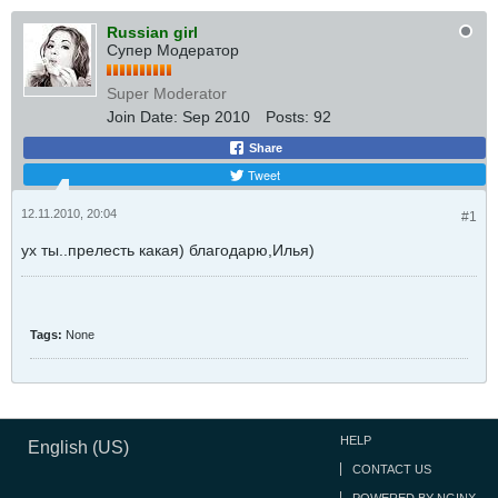
Russian girl
Супер Модератор
Super Moderator
Join Date:
Sep 2010
Posts:
92
Share
Tweet
12.11.2010, 20:04
#1
ух ты..прелесть какая) благодарю,Илья)
Tags:
None
HELP
English (US)
CONTACT US